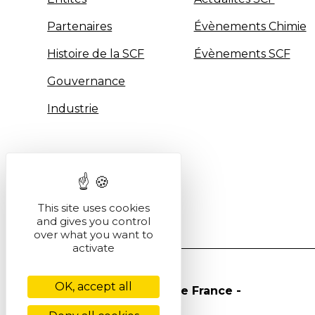
Partenaires
Évènements Chimie
Histoire de la SCF
Évènements SCF
Gouvernance
Industrie
This site uses cookies
and gives you control
over what you want to
activate
OK, accept all
© Société Chimique de France -
2026