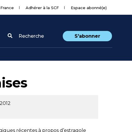
 France
Adhérer à la SCF
Espace abonné(e)
Recherche
S'abonner
ises
 2012
logiques récentes à propos d’estragole