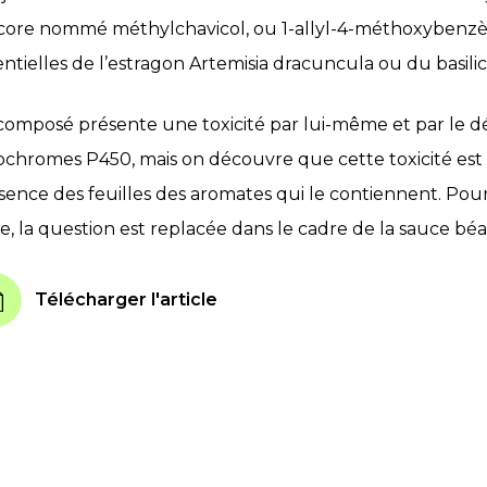
core nommé méthylchavicol, ou 1-allyl-4-méthoxybenzèn
entielles de l’estragon Artemisia dracuncula ou du basil
composé présente une toxicité par lui-même et par le d
ochromes P450, mais on découvre que cette toxicité est
sence des feuilles des aromates qui le contiennent. Pour é
e, la question est replacée dans le cadre de la sauce béa
Télécharger l'article