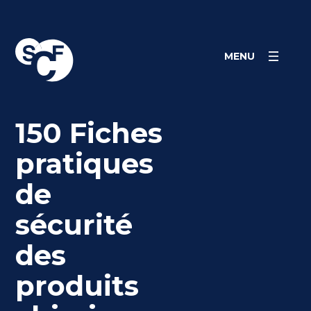
Skip
Panneau de gestion des cookies
to
content
MENU
150 Fiches
pratiques
de
sécurité
des
produits