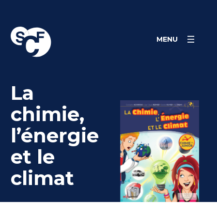
Skip
Panneau de gestion des cookies
to
content
MENU
La
chimie,
l’énergie
et le
climat