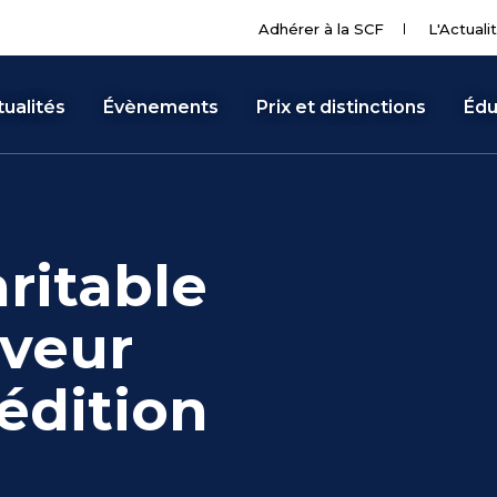
Adhérer à la SCF
L'Actuali
ualités
Évènements
Prix et distinctions
Édu
ritable
aveur
édition