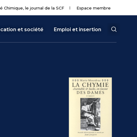
té Chimique, le journal de la SCF
Espace membre
cation et société
Emploi et insertion