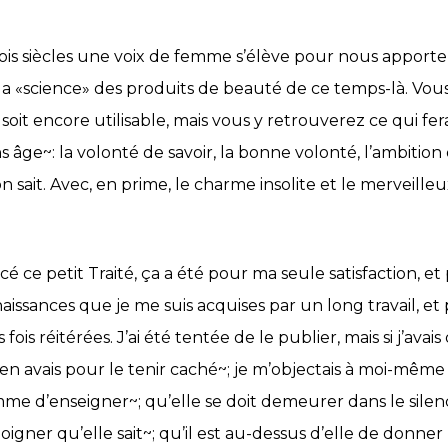
 trois siècles une voix de femme s’élève pour nous appor
t la «science» des produits de beauté de ce temps-là. Vou
oit encore utilisable, mais vous y retrouverez ce qui fer
âge~: la volonté de savoir, la bonne volonté, l’ambition 
’on sait. Avec, en prime, le charme insolite et le merveil
 ce petit Traité, ça a été pour ma seule satisfaction, e
issances que je me suis acquises par un long travail, et 
ois réitérées. J’ai été tentée de le publier, mais si j’avais
en avais pour le tenir caché~; je m’objectais à moi-même 
me d’enseigner~; qu’elle se doit demeurer dans le silen
igner qu’elle sait~; qu’il est au-dessus d’elle de donn