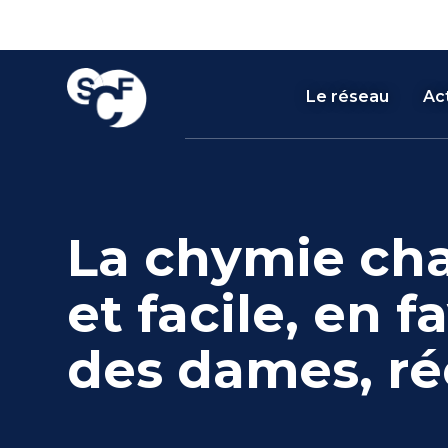
Skip
Panneau de gestion des cookies
to
content
Le réseau
Act
La chymie cha
et facile, en f
des dames, ré