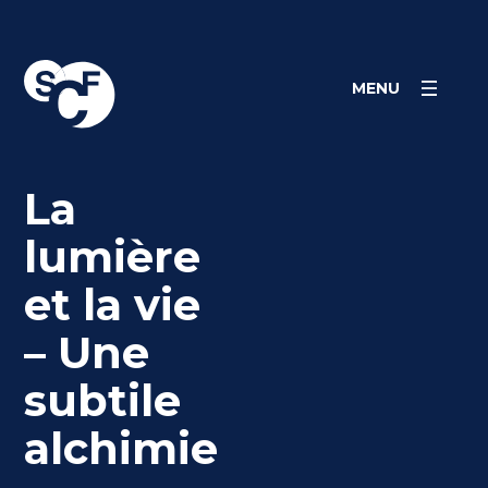
Skip
Panneau de gestion des cookies
to
content
MENU
La
lumière
et la vie
– Une
subtile
alchimie