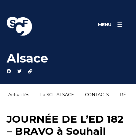
Panneau de gestion des cookies
MENU
Alsace
Actualités
La SCF-ALSACE
CONTACTS
RÉSEA
JOURNÉE DE L’ED 182
– BRAVO à Souhail