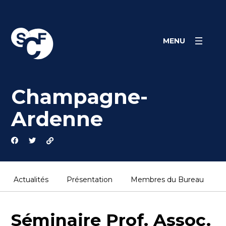
Skip
Panneau de gestion des cookies
to
content
MENU
Champagne-
Ardenne
Actualités
Présentation
Membres du Bureau
Séminaire Prof. Assoc.