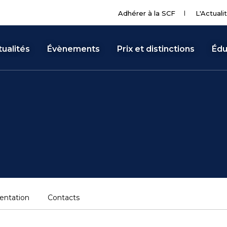
Adhérer à la SCF
L'Actuali
ualités
Évènements
Prix et distinctions
Édu
entation
Contacts