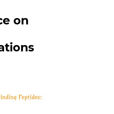
ce on
ations