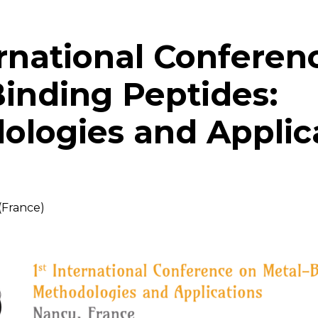
ernational Conferen
inding Peptides:
ologies and Applic
(France)