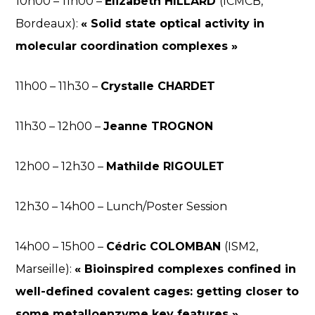
10h00 – 11h00 –
Elizabeth HILLARD
(ICMCB,
Bordeaux):
« Solid state optical activity in
molecular coordination complexes »
11h00 – 11h30 –
Crystalle CHARDET
11h30 – 12h00 –
Jeanne TROGNON
12h00 – 12h30 –
Mathilde RIGOULET
12h30 – 14h00 – Lunch/Poster Session
14h00 – 15h00 –
Cédric COLOMBAN
(ISM2,
Marseille):
« Bioinspired complexes confined in
well-defined covalent cages: getting closer to
some metalloenzyme key features »