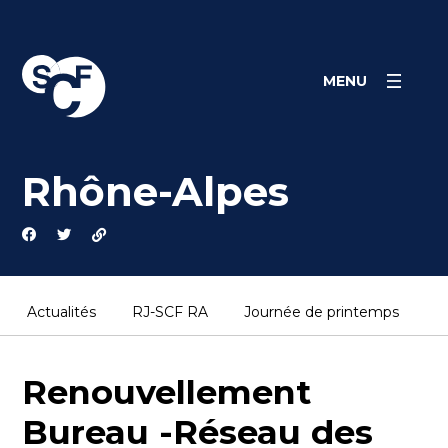
Skip
Panneau de gestion des cookies
to
content
MENU
Rhône-Alpes
Actualités
RJ-SCF RA
Journée de printemps
P
Renouvellement
Bureau -Réseau des