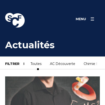
Skip
Panneau de gestion des cookies
to
content
MENU
Actualités
FILTRER
Toutes
AC Découverte
Chimie Indust