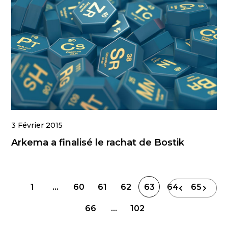
3 Février 2015
Arkema a finalisé le rachat de Bostik
Navigation
1
…
60
61
62
63
64
65
des
66
…
102
articles