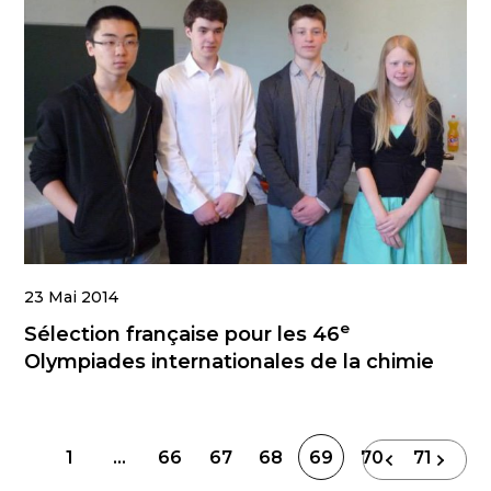
23 Mai 2014
e
Sélection française pour les 46
Olympiades internationales de la chimie
Navigation
1
…
66
67
68
69
70
71
des