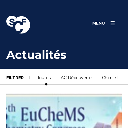
Skip
Panneau de gestion des cookies
to
content
MENU
Actualités
FILTRER
Toutes
AC Découverte
Chimie Indust