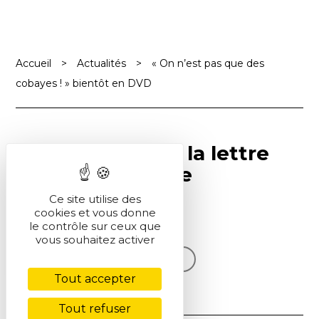
Accueil
>
Actualités
>
« On n’est pas que des
cobayes ! » bientôt en DVD
Abonnez-vous à la lettre
SCF Info en ligne
Ce site utilise des
cookies et vous donne
S'inscrire
le contrôle sur ceux que
vous souhaitez activer
Voir la dernière lettre
Tout accepter
Tout refuser