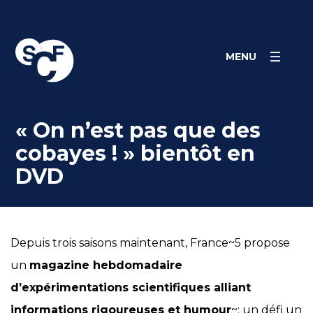
Skip
Panneau de gestion des cookies
to
content
MENU
« On n’est pas que des
cobayes ! » bientôt en
DVD
Depuis trois saisons maintenant, France~5 propose
un
magazine hebdomadaire
d’expérimentations scientifiques alliant
informations rigoureuses et humour
~: un défi un