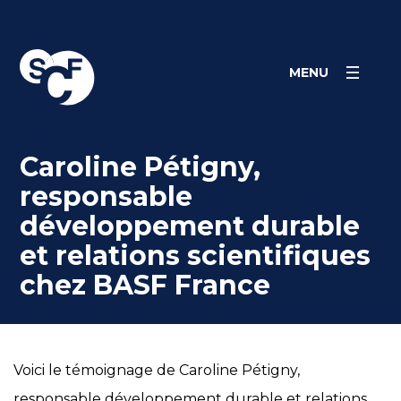
Skip
Panneau de gestion des cookies
to
content
MENU
Caroline Pétigny,
responsable
développement durable
et relations scientifiques
chez BASF France
Voici le témoignage de Caroline Pétigny,
responsable développement durable et relations