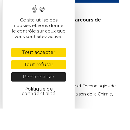
25 mars 2026
72 femmes de sciences : Parcours de
Ce site utilise des
cookies et vous donne
chimistes
le contrôle sur ceux que
vous souhaitez activer
Tout accepter
Tout refuser
Personnaliser
Accueil
>
Actualités
>
Chimie et Technologies de
Politique de
confidentialité
l’Information, 6 novembre 2013, Maison de la Chimie,
Paris