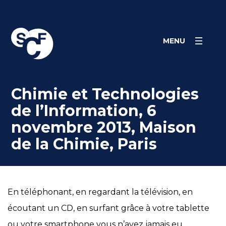
Skip
Panneau de gestion des cookies
to
content
MENU
Chimie et Technologies
de l’Information, 6
novembre 2013, Maison
de la Chimie, Paris
En téléphonant, en regardant la télévision, en
écoutant un CD, en surfant grâce à votre tablette
ou votre smartphone vous n’avez jamais eu