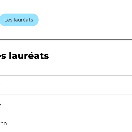
Les lauréats
s lauréats
y
e
uhn