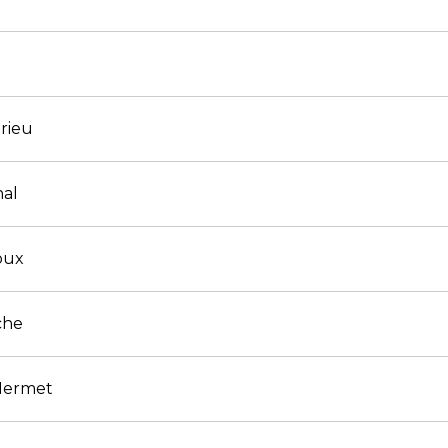
rieu
hal
oux
che
 Mermet