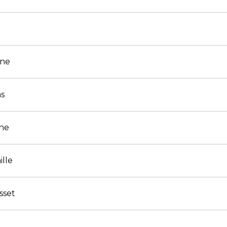
ine
as
ane
ille
sset