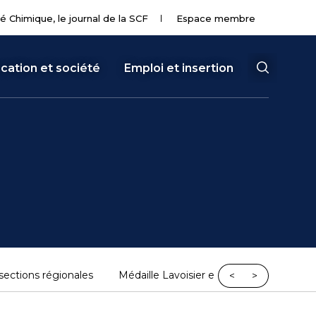
té Chimique, le journal de la SCF
Espace membre
cation et société
Emploi et insertion
 sections régionales
Médaille Lavoisier et médaille du Cente
<
>