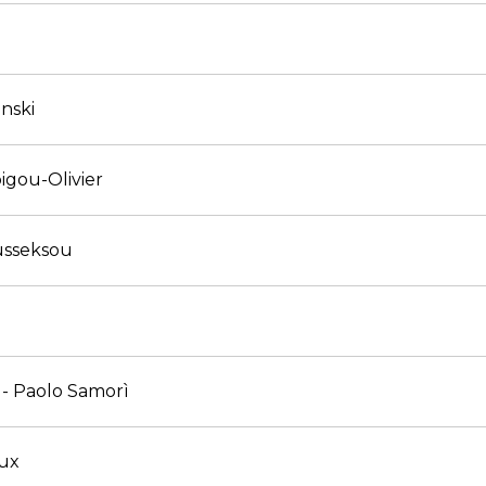
nski
igou-Olivier
usseksou
 - Paolo Samorì
eux