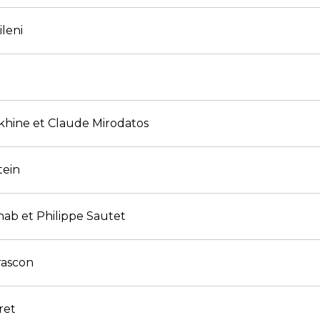
ileni
ikhine et Claude Mirodatos
tein
ab et Philippe Sautet
rascon
ret