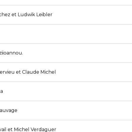
hez et Ludwik Leibler
ziioannou.
rvieu et Claude Michel
la
Sauvage
vail et Michel Verdaguer