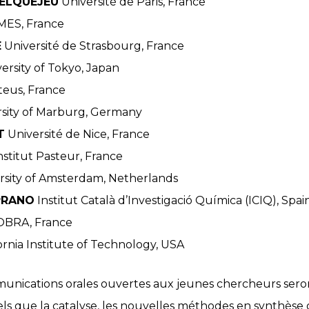
UELQUEJEU
Université de Paris, France
ES, France
E
Université de Strasbourg, France
ersity of Tokyo, Japan
eus, France
sity of Marburg, Germany
T
Université de Nice, France
nstitut Pasteur, France
rsity of Amsterdam, Netherlands
PRANO
Institut Català d’Investigació Química (ICIQ), Spai
BRA, France
ornia Institute of Technology, USA
ications orales ouvertes aux jeunes chercheurs seron
els que la catalyse, les nouvelles méthodes en synthèse 