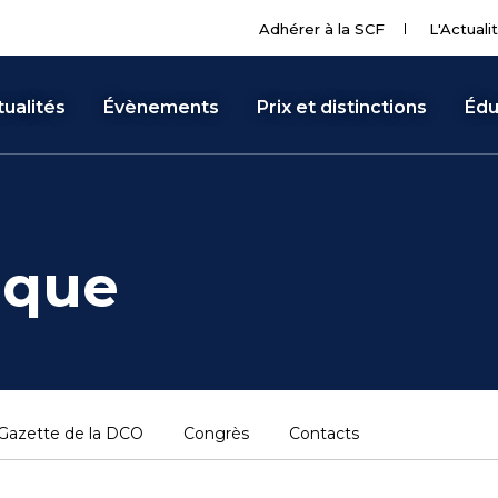
Adhérer à la SCF
L'Actuali
ualités
Évènements
Prix et distinctions
Édu
ique
Gazette de la DCO
Congrès
Contacts