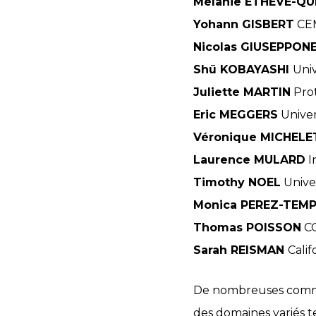
Mélanie ETHEVE-Q
Yohann GISBERT
CEM
Nicolas GIUSEPPON
Shū KOBAYASHI
Univ
Juliette MARTIN
Prot
Eric MEGGERS
Univer
Véronique MICHELE
Laurence MULARD
I
Timothy NOEL
Unive
Monica PEREZ-TEM
Thomas POISSON
CO
Sarah REISMAN
Calif
De nombreuses commun
des domaines variés t