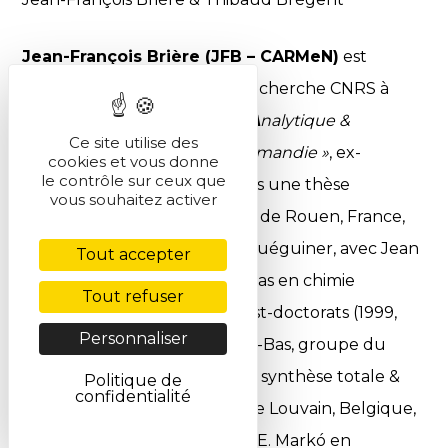
Jean-François Brière (JFB – CARMeN)
est
actuellement directeur de recherche CNRS à
l’institut CARMeN (
« C
himie
A
nalytique &
Ce site utilise des
R
éactivité
M
oléculaire
e
n
N
ormandie »
, ex-
cookies et vous donne
le contrôle sur ceux que
COBRA-LCMT) à Rouen. Après une thèse
vous souhaitez activer
soutenue en 1998 (Université de Rouen, France,
groupe du professeur Guy Quéguiner, avec Jean
Tout accepter
Bourguignon et George Dupas en chimie
Tout refuser
hétérocycliques), et deux post-doctorats (1999,
Personnaliser
Université d’Amsterdam, Pays-Bas, groupe du
professeur Henk Hiemstra en synthèse totale &
Politique de
confidentialité
2001, Université Catholique de Louvain, Belgique,
groupe du professeur Istvan E. Markó en