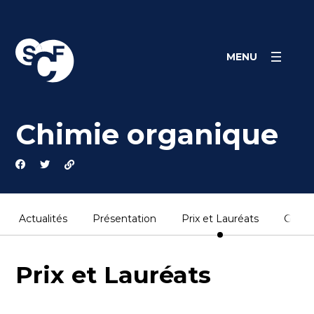
Skip
Panneau de gestion des cookies
to
content
MENU
Chimie organique
Actualités
Présentation
Prix et Lauréats
Gazet
Prix et Lauréats