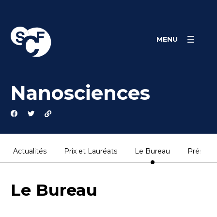
Skip
Panneau de gestion des cookies
to
content
MENU
Nanosciences
Actualités
Prix et Lauréats
Le Bureau
Présent
Le Bureau