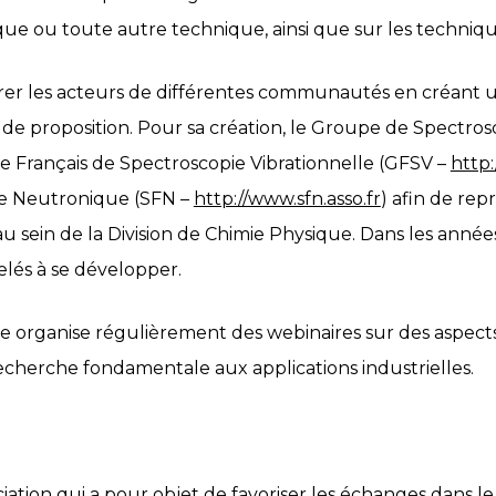
que ou toute autre technique, ainsi que sur les techni
érer les acteurs de différentes communautés en créant 
e proposition. Pour sa création, le Groupe de Spectrosc
pe Français de Spectroscopie Vibrationnelle (GFSV –
http:
 de Neutronique (SFN –
http://www.sfn.asso.fr
) afin de repr
u sein de la Division de Chimie Physique. Dans les années 
elés à se développer.
e organise régulièrement des webinaires sur des aspects
recherche fondamentale aux applications industrielles.
iation qui a pour objet de favoriser les échanges dans l