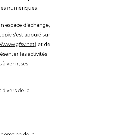
ques numériques.
un espace d’échange,
opie s’est appuié sur
//www.gfsv.net
) et de
ésenter les activités
à venir, ses
 divers de la
e domaine de la