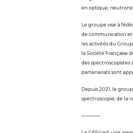
en optique, neutroni
Le groupe vise à féd
de communication et d
les activités du Grou
la Société Française
des spectroscopistes a
partenariats sont app
Depuis 2021, le group
spectroscopie, de la 
​————
Le
GFSV
est une assoc