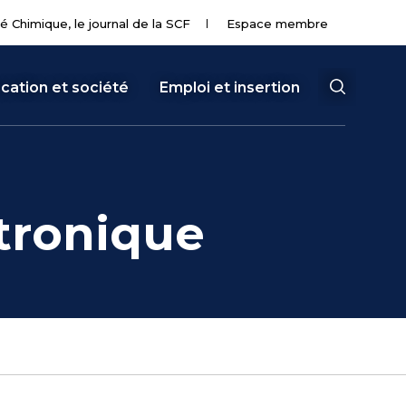
té Chimique, le journal de la SCF
Espace membre
cation et société
Emploi et insertion
tronique