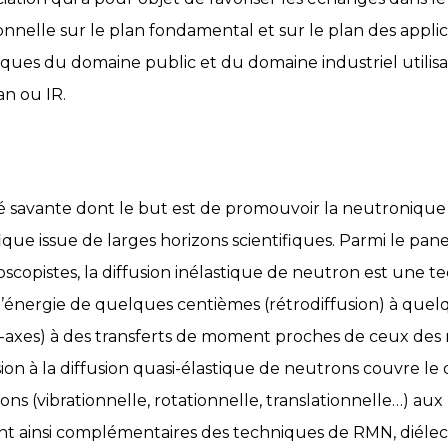
nnelle sur le plan fondamental et sur le plan des applica
iques du domaine public et du domaine industriel utilisa
n ou IR.
é savante dont le but est de promouvoir la neutronique 
e issue de larges horizons scientifiques. Parmi le panel 
oscopistes, la diffusion inélastique de neutron est une t
nergie de quelques centièmes (rétrodiffusion) à quelq
is-axes) à des transferts de moment proches de ceux d
sion à la diffusion quasi-élastique de neutrons couvre l
ions (vibrationnelle, rotationnelle, translationnelle…) aux
ont ainsi complémentaires des techniques de RMN, diéle