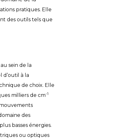
tions pratiques. Elle
nt des outils tels que
au sein de la
d’outil à la
echnique de choix. Elle
-1
ues milliers de cm
es mouvements
e domaine des
 plus basses énergies.
ctriques ou optiques