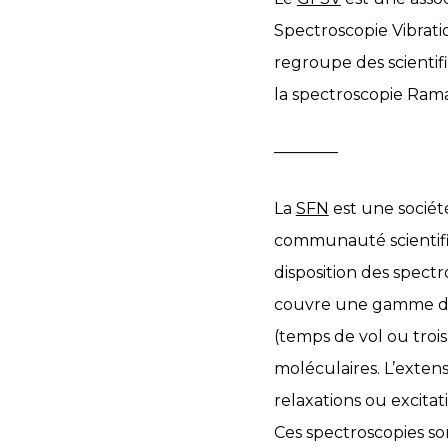
Spectroscopie Vibratio
regroupe des scientif
la spectroscopie Rama
​————
La
SFN
est une sociét
communauté scientifiqu
disposition des spectr
couvre une gamme d’é
(temps de vol ou tro
moléculaires. L’exten
relaxations ou excitat
Ces spectroscopies s