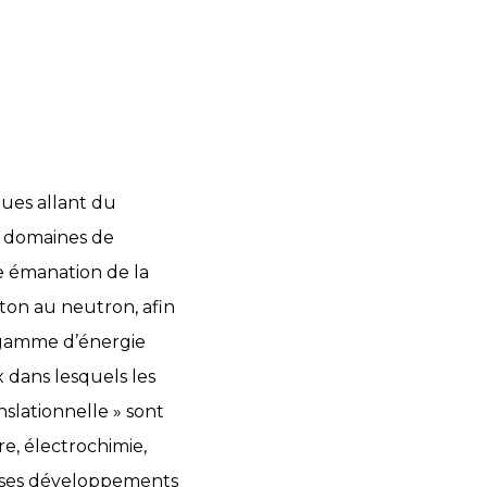
ques allant du
es domaines de
 émanation de la
ton au neutron, afin
e gamme d’énergie
 dans lesquels les
nslationnelle » sont
e, électrochimie,
t ses développements