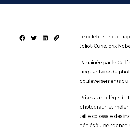
Le célèbre photograph
Joliot-Curie, prix Nob
Parrainée par le Coll
cinquantaine de photo
bouleversements qu’a
Prises au Collège de Fr
photographies mêlent a
taille colossale des i
dédiés à une science n