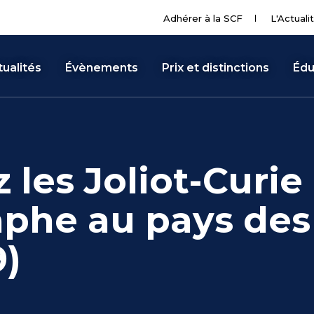
Adhérer à la SCF
L'Actuali
ualités
Évènements
Prix et distinctions
Édu
les Joliot-Curie
phe au pays des
9)