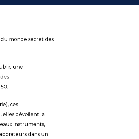
es du monde secret des
public une
 des
-50.
ie), ces
 elles dévoilent la
uveaux instruments,
llaborateurs dans un