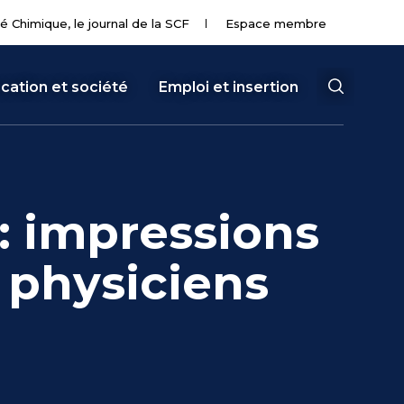
té Chimique, le journal de la SCF
Espace membre
cation et société
Emploi et insertion
 : impressions
 physiciens