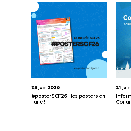
23 juin 2026
21 jui
#posterSCF26 : les posters en
Infor
ligne !
Congr