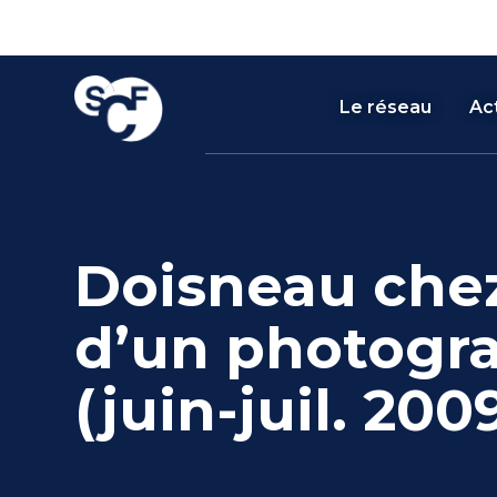
Skip
Panneau de gestion des cookies
to
content
Le réseau
Act
Doisneau chez 
d’un photogra
(juin-juil. 200