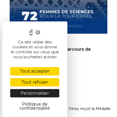
25 mars 2026
Ce site utilise des
cookies et vous donne
72 femmes de sciences : Parcours de
le contrôle sur ceux que
chimistes
vous souhaitez activer
Tout accepter
Tout refuser
Personnaliser
Politique de
confidentialité
Accueil
>
Actualités
>
Gérard Férey reçoit la Médaille
Lavoisier de la SCF