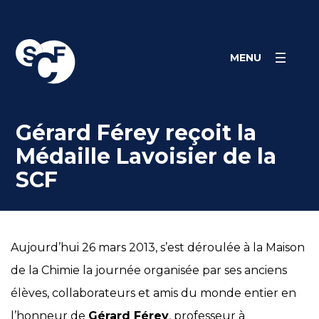
Skip
Panneau de gestion des cookies
to
content
MENU
Gérard Férey reçoit la
Médaille Lavoisier de la
SCF
Aujourd’hui 26 mars 2013, s’est déroulée à la Maison
de la Chimie la journée organisée par ses anciens
élèves, collaborateurs et amis du monde entier en
l’honneur de
Gérard Férey
, professeur à