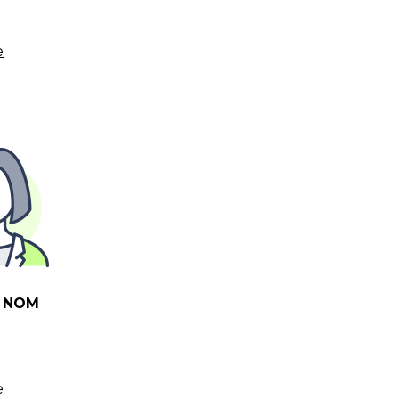
e
 NOM
e