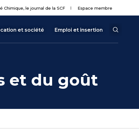
té Chimique, le journal de la SCF
Espace membre
cation et société
Emploi et insertion
s et du goût