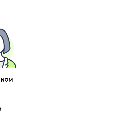
 NOM
e