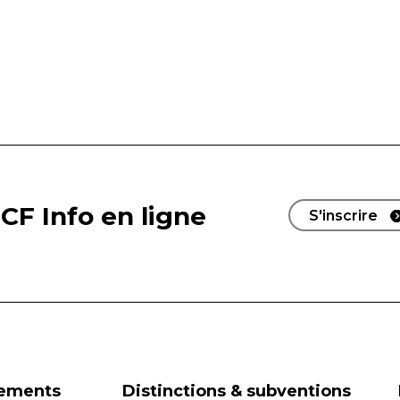
CF Info en ligne
S'inscrire
nements
Distinctions & subventions