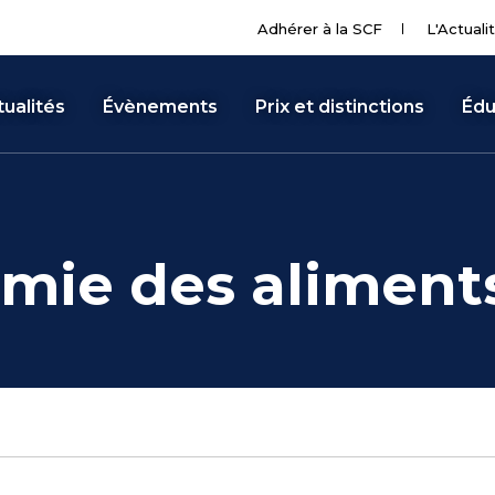
Adhérer à la SCF
L'Actuali
ualités
Évènements
Prix et distinctions
Édu
mie des aliment