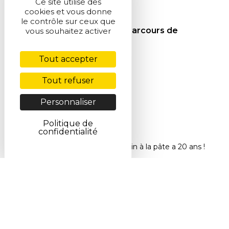
Ce site utilise des
cookies et vous donne
25 mars 2026
le contrôle sur ceux que
72 femmes de sciences : Parcours de
vous souhaitez activer
chimistes
Tout accepter
Tout refuser
Personnaliser
Politique de
confidentialité
Accueil
>
Actualités
>
La main à la pâte a 20 ans !
Abonnez-vous à la lettre
SCF Info en ligne