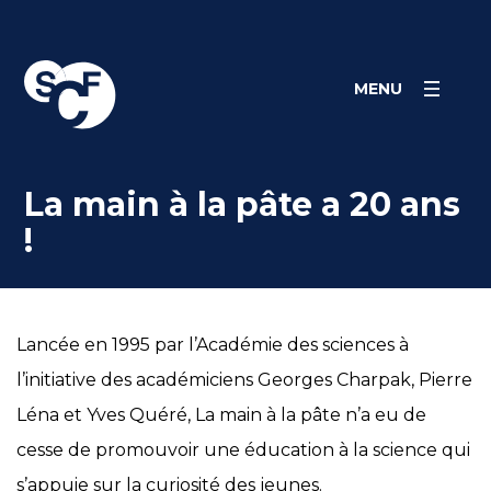
Skip
Panneau de gestion des cookies
to
content
MENU
La main à la pâte a 20 ans
!
Lancée en 1995 par l’Académie des sciences à
l’initiative des académiciens Georges Charpak, Pierre
Léna et Yves Quéré, La main à la pâte n’a eu de
cesse de promouvoir une éducation à la science qui
s’appuie sur la curiosité des jeunes.