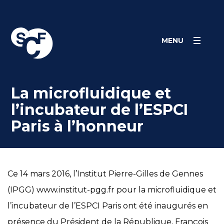
Skip
Panneau de gestion des cookies
to
content
MENU
La microfluidique et
l’incubateur de l’ESPCI
Paris à l’honneur
Ce 14 mars 2016, l’Institut Pierre-Gilles de Gennes
(IPGG) www.institut-pgg.fr pour la microfluidique et
l’incubateur de l’ESPCI Paris ont été inaugurés en
présence du Président de la République, François