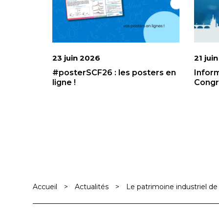
23 juin 2026
21 jui
#posterSCF26 : les posters en
Infor
ligne !
Congr
Accueil
>
Actualités
>
Le patrimoine industriel de