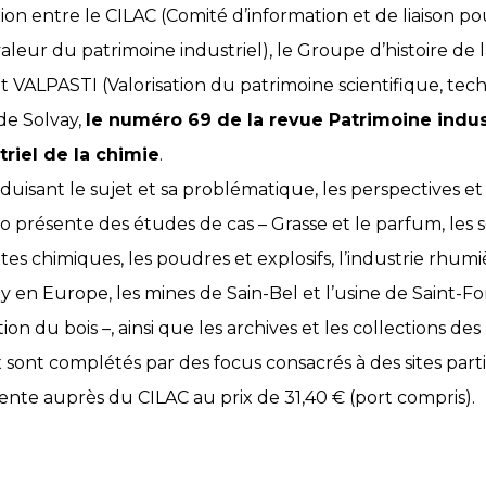
ion entre le CILAC (Comité d’information et de liaison po
valeur du patrimoine industriel), le Groupe d’histoire de 
 VALPASTI (Valorisation du patrimoine scientifique, tech
de Solvay,
le numéro 69 de la revue Patrimoine indus
riel de la chimie
.
oduisant le sujet et sa problématique, les perspectives 
o présente des études de cas – Grasse et le parfum, les 
es chimiques, les poudres et explosifs, l’industrie rhumi
ay en Europe, les mines de Sain-Bel et l’usine de Saint-Fon
ion du bois –, ainsi que les archives et les collections de
x sont complétés par des focus consacrés à des sites parti
n vente auprès du CILAC au prix de 31,40 € (port compris).