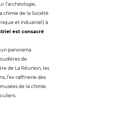
ur l’archéologie,
la chimie de la Société
nique et industriel) à
triel est consacré
et un panorama
soudières de
ère de La Réunion, les
s, l’ex-raffinerie des
s musées de la chimie.
culiers.