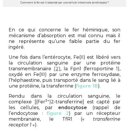
Comment le fer est-il absorbé par une cellule intestinale (entérocyte) ?
En ce qui concerne le fer héminique, son
mécanisme d’absorption est mal connu mais il
ne représente qu’une faible partie du fer
ingéré.
Une fois dans l’entérocyte, Fe(II) est libéré vers
la circulation sanguine par une protéine
transmembranaire
[2]
, la Fpn1 (ferroportine 1),
oxydé en Fe(III) par une enzyme ferroxydase,
l’héphaestine, puis transporté dans le sang lié à
une protéine, la transferrine (
figure 1B
).
Rendu dans la circulation sanguine, le
3+
complexe [(Fer
)2-transferrine] est capté par
les cellules, par
endocytose
(rappel de
l’endocytose :
figure 2
) par un récepteur
membranaire, le TfR1 («
transferrine
receptor 1
»).