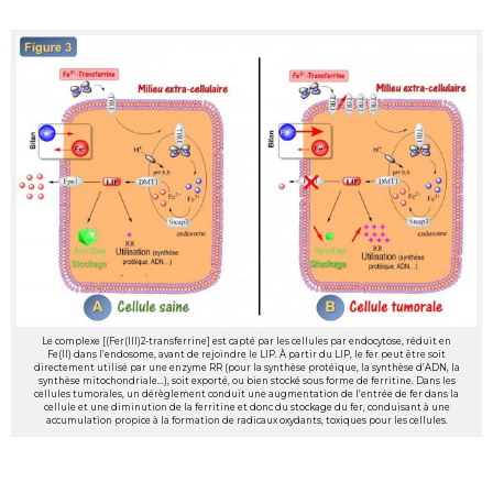
Le complexe [(Fer(III)2-transferrine] est capté par les cellules par endocytose, réduit en
Fe(II) dans l’endosome, avant de rejoindre le LIP. À partir du LIP, le fer peut être soit
directement utilisé par une enzyme RR (pour la synthèse protéique, la synthèse d’ADN, la
synthèse mitochondriale...), soit exporté, ou bien stocké sous forme de ferritine. Dans les
cellules tumorales, un dérèglement conduit une augmentation de l’entrée de fer dans la
cellule et une diminution de la ferritine et donc du stockage du fer, conduisant à une
accumulation propice à la formation de radicaux oxydants, toxiques pour les cellules.