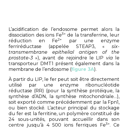
L’acidification de l’endosome permet alors la
3+
dissociation des ions Fe
de la transferrine, leur
2+
réduction en Fe
par une enzyme
ferriréductase (appelée STEAP3, «
six-
transmembrane epithelial antigen of the
prostate-3
»), avant de rejoindre le LIP
via
le
transporteur DMT1 présent également dans la
membrane de l’endosome (
figure 3A
).
À partir du LIP, le fer peut soit être directement
utilisé par une enzyme ribonucléotide
réductase (RR) (pour la synthèse protéique, la
synthèse d’ADN, la synthèse mitochondriale…),
soit exporté comme précédemment par la Fpn1,
ou bien stocké. L’acteur principal du stockage
du fer est la ferritine, un polymère constitué de
24 sous-unités, pouvant accueillir dans son
3+
centre jusqu’à 4 500 ions ferriques Fe
. Ce