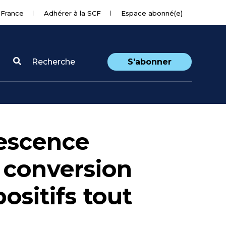
 France
Adhérer à la SCF
Espace abonné(e)
Recherche
S'abonner
nescence
a conversion
ositifs tout