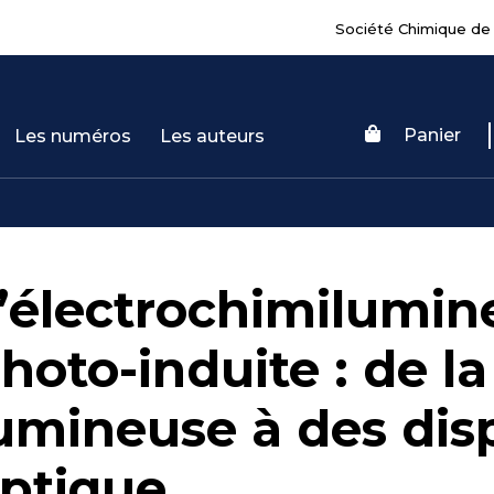
Société Chimique de
Panier
Les numéros
Les auteurs
’électrochimilumi
hoto-induite : de l
umineuse à des disp
ptique