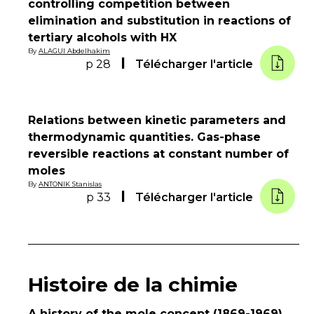
controlling competition between
elimination and substitution in reactions of
tertiary alcohols with HX
By
ALAGUI Abdelhakim
p 28
Télécharger l'article
Relations between kinetic parameters and
thermodynamic quantities. Gas-phase
reversible reactions at constant number of
moles
By
ANTONIK Stanislas
p 33
Télécharger l'article
Histoire de la chimie
A history of the mole concept (1869-1969),