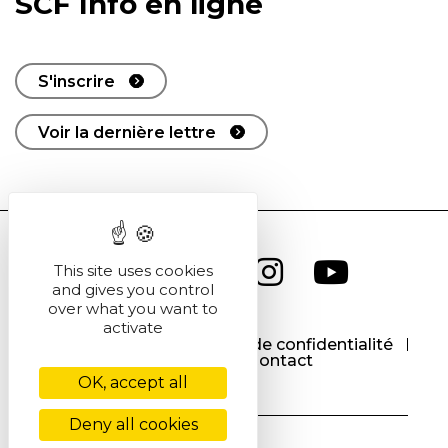
SCF Info en ligne
S'inscrire
Voir la dernière lettre
This site uses cookies
and gives you control
over what you want to
activate
CGU
CGV
Politique de confidentialité
Cookies
Contact
OK, accept all
Deny all cookies