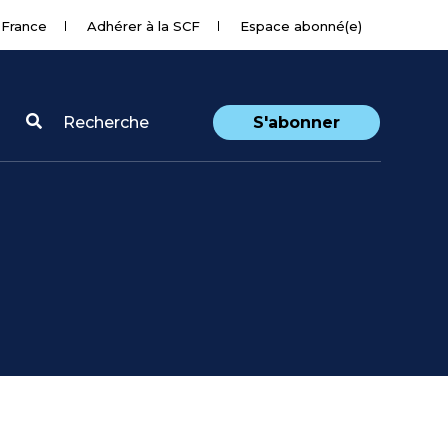
 France
Adhérer à la SCF
Espace abonné(e)
Recherche
S'abonner