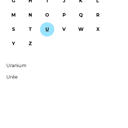
G
H
I
J
K
L
M
N
O
P
Q
R
S
T
U
V
W
X
Y
Z
Uranium
Urée