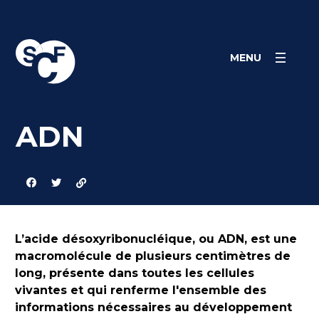
Skip
Panneau de gestion des cookies
to
content
MENU
ADN
L’acide désoxyribonucléique, ou ADN, est une
macromolécule de plusieurs centimètres de
long, présente dans toutes les cellules
vivantes et qui renferme l'ensemble des
informations nécessaires au développement