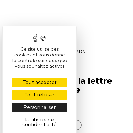
Ce site utilise des
Accueil
>
Produits du jour
>
ADN
cookies et vous donne
le contrôle sur ceux que
vous souhaitez activer
Abonnez-vous à la lettre
Tout accepter
SCF Info en ligne
Tout refuser
Personnaliser
S'inscrire
Politique de
confidentialité
Voir la dernière lettre