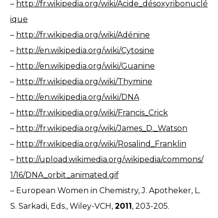
–
http://fr.wikipedia.org/wiki/Acide_désoxyribonuclé
ique
–
http://fr.wikipedia.org/wiki/Adénine
–
http://en.wikipedia.org/wiki/Cytosine
–
http://en.wikipedia.org/wiki/Guanine
–
http://fr.wikipedia.org/wiki/Thymine
–
http://en.wikipedia.org/wiki/DNA
–
http://fr.wikipedia.org/wiki/Francis_Crick
–
http://fr.wikipedia.org/wiki/James_D._Watson
–
http://fr.wikipedia.org/wiki/Rosalind_Franklin
–
http://upload.wikimedia.org/wikipedia/commons/
1/16/DNA_orbit_animated.gif
– European Women in Chemistry, J. Apotheker, L.
S. Sarkadi, Eds., Wiley-VCH,
2011
, 203-205.