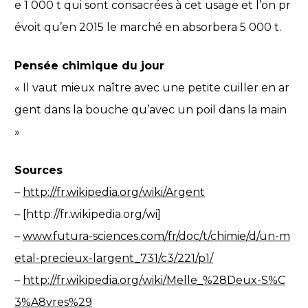
e 1 000 t qui sont consacrées à cet usage et l’on pr
évoit qu’en 2015 le marché en absorbera 5 000 t.
Pensée chimique du jour
« Il vaut mieux naître avec une petite cuiller en ar
gent dans la bouche qu’avec un poil dans la main
»
Sources
–
http://fr.wikipedia.org/wiki/Argent
– [http://fr.wikipedia.org/wi]
–
www.futura-sciences.com/fr/doc/t/chimie/d/un-m
etal-precieux-largent_731/c3/221/p1/
–
http://fr.wikipedia.org/wiki/Melle_%28Deux-S%C
3%A8vres%29