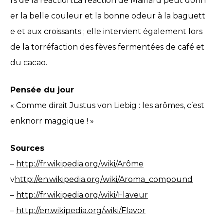
rs de la réaction.La réaction de Maillard peut donn
er la belle couleur et la bonne odeur à la baguett
e et aux croissants ; elle intervient également lors
de la torréfaction des fèves fermentées de café et
du cacao.
Pensée du jour
« Comme dirait Justus von Liebig : les arômes, c’est
enknorr maggique ! »
Sources
–
http://fr.wikipedia.org/wiki/Arôme
v
http://en.wikipedia.org/wiki/Aroma_compound
–
http://fr.wikipedia.org/wiki/Flaveur
–
http://en.wikipedia.org/wiki/Flavor