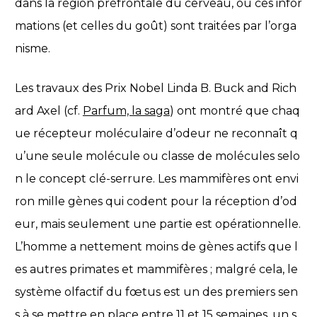
dans la région préfrontale du cerveau, où ces infor
mations (et celles du goût) sont traitées par l’orga
nisme.
Les travaux des Prix Nobel Linda B. Buck and Rich
ard Axel (cf.
Parfum, la saga
) ont montré que chaq
ue récepteur moléculaire d’odeur ne reconnaît q
u’une seule molécule ou classe de molécules selo
n le concept clé-serrure. Les mammifères ont envi
ron mille gènes qui codent pour la réception d’od
eur, mais seulement une partie est opérationnelle.
L’homme a nettement moins de gènes actifs que l
es autres primates et mammifères ; malgré cela, le
système olfactif du fœtus est un des premiers sen
s à se mettre en place entre 11 et 15 semaines, un s