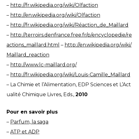
–
http://fr.wikipedia.org/wiki/Olfaction
–
http://en.wikipedia.org/wiki/Olfaction
–
http://fr.wikipedia.org/wiki/Réaction_de_Maillard
–
http://terroirs.denfrance.free.fr/p/encyclopedie/re
actions_maillard.html
–
http://en.wikipedia.org/wiki/
Maillard_reaction
–
http://www.lc-maillard.org/
–
http://fr.wikipedia.org/wiki/Louis-Camille_Maillard
– La Chimie et l’Alimentation, EDP Sciences et L’Act
ualité Chimique Livres, Eds.,
2010
Pour en savoir plus
–
Parfum, la saga
–
ATP et ADP