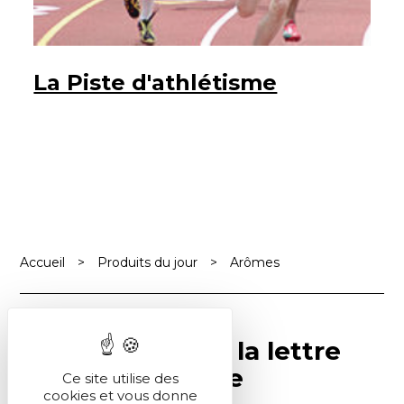
La Piste d'athlétisme
Accueil
>
Produits du jour
>
Arômes
Abonnez-vous à la lettre
SCF Info en ligne
Ce site utilise des
cookies et vous donne