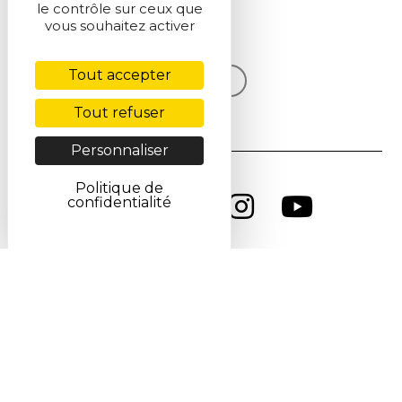
le contrôle sur ceux que
vous souhaitez activer
S'inscrire
Tout accepter
Voir la dernière lettre
Tout refuser
Personnaliser
Politique de
confidentialité
CGU
CGV
Politique de confidentialité
Cookies
Accessibilité : non conforme
Contact