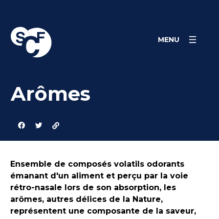
Skip
Panneau de gestion des cookies
to
content
MENU
Arômes
Ensemble de composés volatils odorants
émanant d'un aliment et perçu par la voie
rétro-nasale lors de son absorption, les
arômes, autres délices de la Nature,
représentent une composante de la saveur,