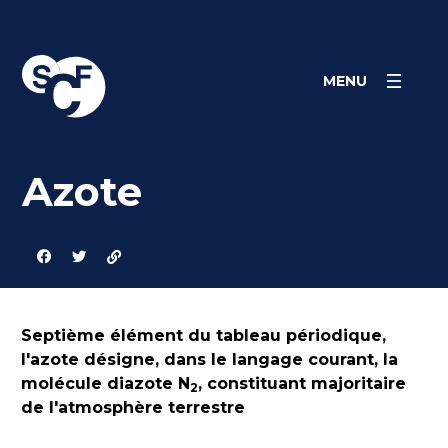
Skip
Panneau de gestion des cookies
to
content
MENU
Azote
Septième élément du tableau périodique,
l'azote désigne, dans le langage courant, la
molécule diazote N
, constituant majoritaire
2
de l'atmosphère terrestre