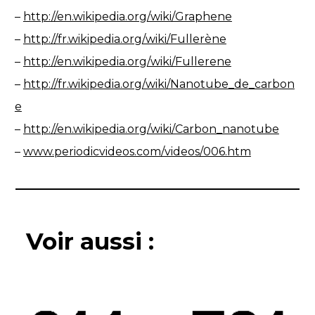
–
http://en.wikipedia.org/wiki/Graphene
–
http://fr.wikipedia.org/wiki/Fullerène
–
http://en.wikipedia.org/wiki/Fullerene
–
http://fr.wikipedia.org/wiki/Nanotube_de_carbon
e
–
http://en.wikipedia.org/wiki/Carbon_nanotube
–
www.periodicvideos.com/videos/006.htm
Voir aussi :