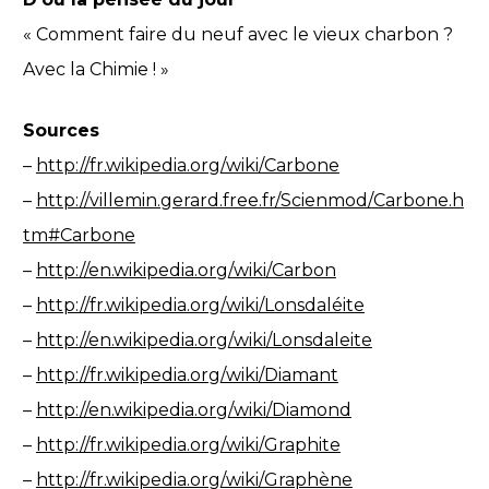
« Comment faire du neuf avec le vieux charbon ?
Avec la Chimie ! »
Sources
–
http://fr.wikipedia.org/wiki/Carbone
–
http://villemin.gerard.free.fr/Scienmod/Carbone.h
tm#Carbone
–
http://en.wikipedia.org/wiki/Carbon
–
http://fr.wikipedia.org/wiki/Lonsdaléite
–
http://en.wikipedia.org/wiki/Lonsdaleite
–
http://fr.wikipedia.org/wiki/Diamant
–
http://en.wikipedia.org/wiki/Diamond
–
http://fr.wikipedia.org/wiki/Graphite
–
http://fr.wikipedia.org/wiki/Graphène