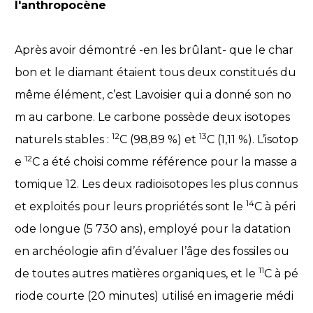
l'anthropocène
Après avoir démontré -en les brûlant- que le char
bon et le diamant étaient tous deux constitués du
même élément, c’est Lavoisier qui a donné son no
m au carbone. Le carbone possède deux isotopes
12
13
naturels stables :
C (98,89 %) et
C (1,11 %). L’isotop
12
e
C a été choisi comme référence pour la masse a
tomique 12. Les deux radioisotopes les plus connus
14
et exploités pour leurs propriétés sont le
C à péri
ode longue (5 730 ans), employé pour la datation
en archéologie afin d’évaluer l’âge des fossiles ou
11
de toutes autres matières organiques, et le
C à pé
riode courte (20 minutes) utilisé en imagerie médi