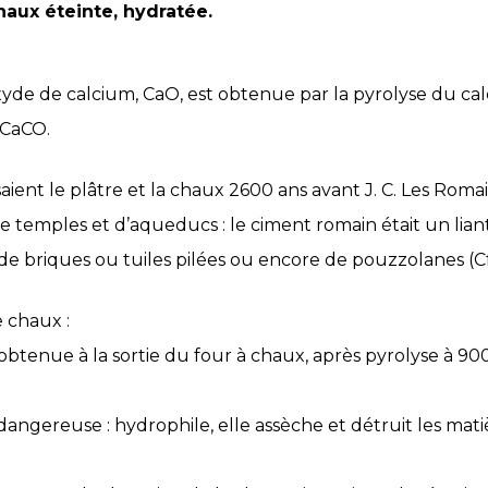
haux éteinte, hydratée.
de de calcium, CaO, est obtenue par la pyrolyse du calca
 CaCO.
ient le plâtre et la chaux 2600 ans avant J. C. Les Romains
e temples et d’aqueducs : le ciment romain était un lia
 briques ou tuiles pilées ou encore de pouzzolanes (Cf. 
e chaux :
 obtenue à la sortie du four à chaux, après pyrolyse à 900
angereuse : hydrophile, elle assèche et détruit les mati