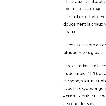
– la chaux éteinte, ob
CaO + H
O –––> Ca(OH
2
La réaction est effer
doucement la chaux viv
chaux.
La chaux éteinte ou 
plus ou moins grasse s
Les utilisations de la
– sidérurgie (41 %), po
carbone, silicium et 
avec les oxydes engend
– travaux publics (12 %
assécher les sols,