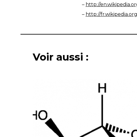
–
http://en.wikipedia.o
–
http://fr.wikipedia.
Voir aussi :