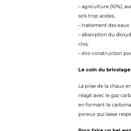
– agriculture (10%),
sols trop acides,
– traitement des eaux (
– absorption du dioxyd
clos,
– éco-construction pou
Le coin du bricolage
La prise de la chaux e
réagit avec le gaz car
en formant le carbona
poreux qui laisse respi
Pour faire un bel end