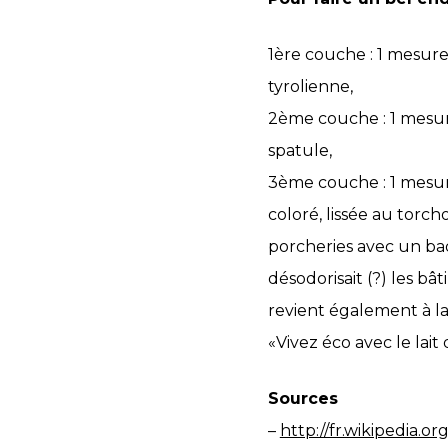
1ère couche : 1 mesure
tyrolienne,
2ème couche : 1 mesure
spatule,
3ème couche : 1 mesur
coloré, lissée au torch
porcheries avec un bad
désodorisait (?) les b
revient également à la
«Vivez éco avec le lait d
Sources
–
http://fr.wikipedia.o