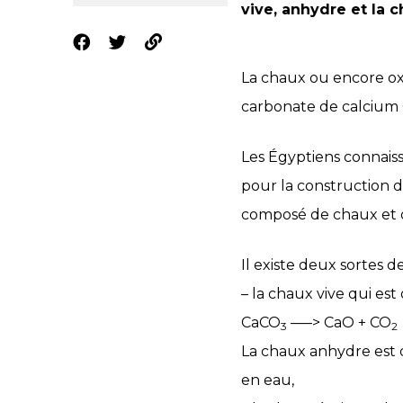
vive, anhydre et la c
La chaux ou encore oxy
carbonate de calcium
Les Égyptiens connaissa
pour la construction d
composé de chaux et de
Il existe deux sortes d
– la chaux vive qui est
CaCO
–––> CaO + CO
3
2
La chaux anhydre est d
en eau,