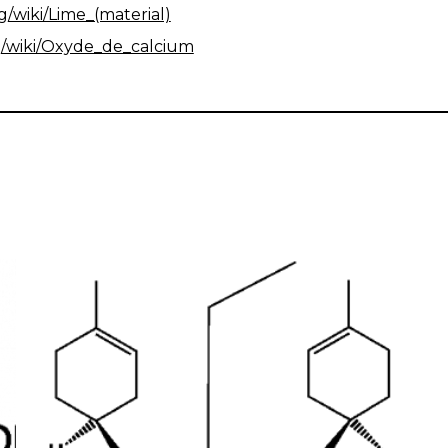
rg/wiki/Lime_(material)
org/wiki/Oxyde_de_calcium