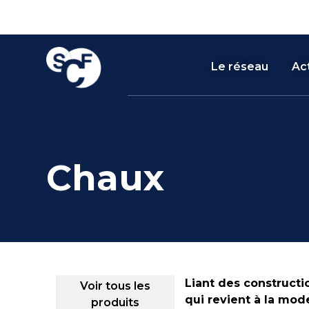
Skip
Panneau de gestion des cookies
to
content
Le réseau
Act
Chaux
Liant des constructi
Voir tous les
qui revient à la mod
produits