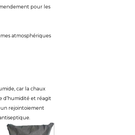
 amendement pour les
stèmes atmosphériques
umide, car la chaux
e d’humidité et réagit
 un rejointoiement
 antiseptique.