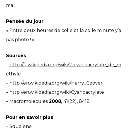
ma :
Pensée du jour
« Entre deux heures de colle et la colle minute y’a
pas photo ! »
Sources
–
http://fr.wikipedia.org/wiki/2-cyanoacrylate_de_m
éthyle
–
http://en.wikipedia.org/wiki/Harry_Coover
–
http://en.wikipedia.org/wiki/Cyanoacrylate
– Macromolecules
2008,
41(22), 8418
Pour en savoir plus
–
Squalène