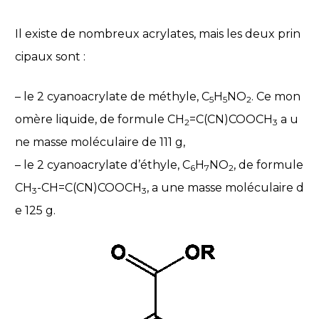
Il existe de nombreux acrylates, mais les deux prin
cipaux sont :
– le 2 cyanoacrylate de méthyle, C
H
NO
. Ce mon
5
5
2
omère liquide, de formule CH
=C(CN)COOCH
a u
2
3
ne masse moléculaire de 111 g,
– le 2 cyanoacrylate d’éthyle, C
H
NO
, de formule
6
7
2
CH
-CH=C(CN)COOCH
, a une masse moléculaire d
3
3
e 125 g.