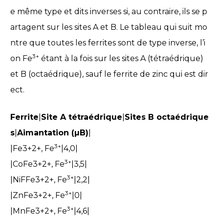
e même type et dits inverses si, au contraire, ils se p
artagent sur les sites A et B. Le tableau qui suit mo
ntre que toutes les ferrites sont de type inverse, l’i
3+
on Fe
étant à la fois sur les sites A (tétraédrique)
et B (octaédrique), sauf le ferrite de zinc qui est dir
ect.
Ferrite
|
Site A tétraédrique
|
Sites B octaédrique
s
|
Aimantation (µB)
|
3+
|Fe3+2+, Fe
|4,0|
3+
|CoFe3+2+, Fe
|3,5|
3+
|NiFFe3+2+, Fe
|2,2|
3+
|ZnFe3+2+, Fe
|0|
3+
|MnFe3+2+, Fe
|4,6|