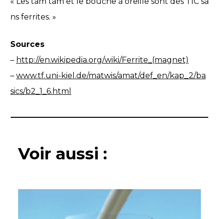
« Les tam tam et le bouche à oreille sont des TIC sa
ns ferrites. »
Sources
–
http://en.wikipedia.org/wiki/Ferrite_(magnet)
–
www.tf.uni-kiel.de/matwis/amat/def_en/kap_2/ba
sics/b2_1_6.html
Voir aussi :