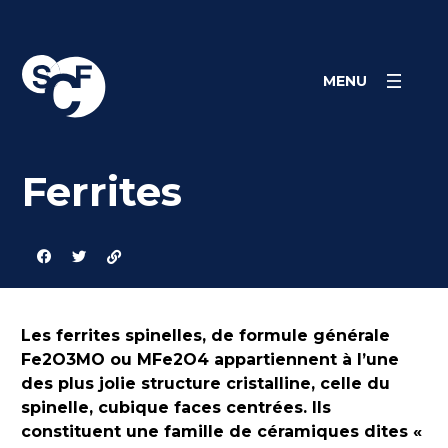
Skip
Panneau de gestion des cookies
to
content
MENU
Ferrites
Les ferrites spinelles, de formule générale
Fe2O3MO ou MFe2O4 appartiennent à l’une
des plus jolie structure cristalline, celle du
spinelle, cubique faces centrées. Ils
constituent une famille de céramiques dites «