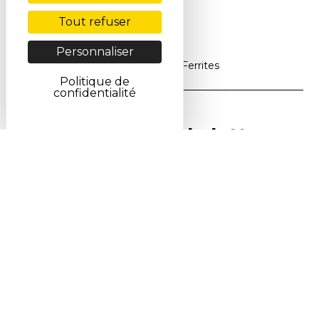
Tout refuser
Personnaliser
Accueil
>
Produits du jour
>
Ferrites
Politique de
confidentialité
Abonnez-vous à la lettre
SCF Info en ligne
S'inscrire
Voir la dernière lettre