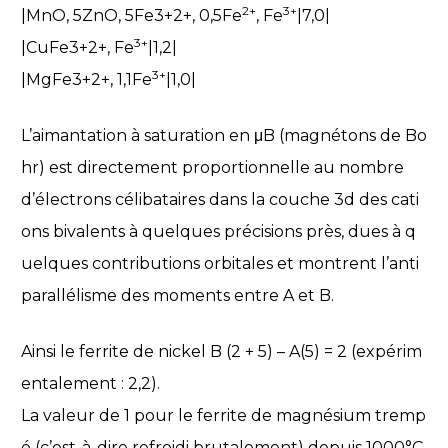
2+
3+
|MnO, 5ZnO, 5Fe3+2+, 0,5Fe
, Fe
|7,0|
3+
|CuFe3+2+, Fe
|1,2|
3+
|MgFe3+2+, 1,1Fe
|1,0|
L’aimantation à saturation en μB (magnétons de Bo
hr) est directement proportionnelle au nombre
d’électrons célibataires dans la couche 3d des cati
ons bivalents à quelques précisions près, dues à q
uelques contributions orbitales et montrent l’anti
parallélisme des moments entre A et B.
Ainsi le ferrite de nickel B (2 + 5) – A(5) = 2 (expérim
entalement : 2,2).
La valeur de 1 pour le ferrite de magnésium tremp
é (c’est-à-dire refroidi brutalement) depuis 1000°C