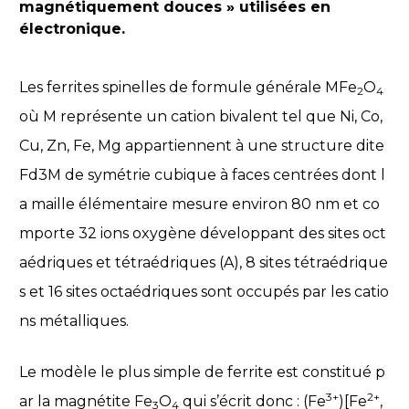
magnétiquement douces » utilisées en
électronique.
Les ferrites spinelles de formule générale MFe
O
2
4
où M représente un cation bivalent tel que Ni, Co,
Cu, Zn, Fe, Mg appartiennent à une structure dite
Fd3M de symétrie cubique à faces centrées dont l
a maille élémentaire mesure environ 80 nm et co
mporte 32 ions oxygène développant des sites oct
aédriques et tétraédriques (A), 8 sites tétraédrique
s et 16 sites octaédriques sont occupés par les catio
ns métalliques.
Le modèle le plus simple de ferrite est constitué p
3+
2+
ar la magnétite Fe
O
qui s’écrit donc : (Fe
)[Fe
,
3
4