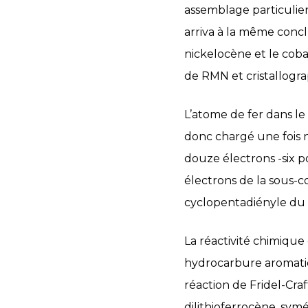
assemblage particulier
arriva à la même conc
nickelocène et le coba
de RMN et cristallogra
L’atome de fer dans le
donc chargé une fois 
douze électrons -six p
électrons de la sous-co
cyclopentadiényle du 
La réactivité chimique
hydrocarbure aromatiq
réaction de Fridel-Cra
dilithioferrocène, symé