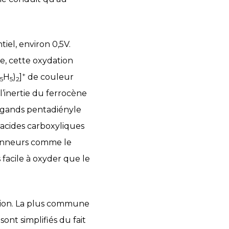
iel, environ 0,5V.
e, cette oxydation
+
H
)
]
de couleur
5
5
2
l’inertie du ferrocène
 ligands pentadiényle
 acides carboxyliques
 donneurs comme le
facile à oxyder que le
ution. La plus commune
ont simplifiés du fait