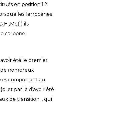
itués en position 1,2,
 Lorsque les ferrocènes
C
H
Me)]) ils
5
3
 de carbone
avoir été le premier
se de nombreux
exes comportant au
, et par là d’avoir été
aux de transition… qui