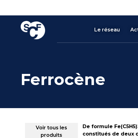
Skip
Panneau de gestion des cookies
to
content
Le réseau
Act
Ferrocène
De formule Fe(C5H5)2
Voir tous les
constitués de deux c
produits