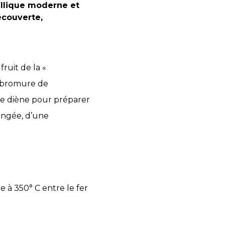
llique moderne et
écouverte,
ruit de la «
du bromure de
le diène pour préparer
rangée, d’une
 à 350° C entre le fer