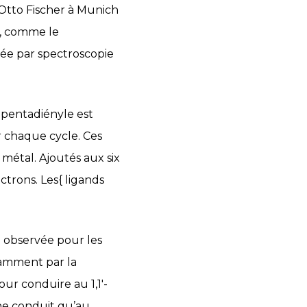
 Otto Fischer à Munich
s, comme le
mée par spectroscopie
lopentadiényle est
r chaque cycle. Ces
métal. Ajoutés aux six
ctrons. Les{ ligands
e observée pour les
tamment par la
ur conduire au 1,1′-
 ne conduit qu’au