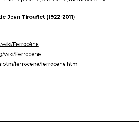
e Jean Tirouflet (1922-2011)
rg/wiki/Ferrocène
rg/wiki/Ferrocene
motm/ferrocene/ferrocene.html