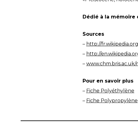
Dédié à la mémoire d
Sources
–
http://fr.wikipedia.o
–
http://en.wikipedia.o
–
www.chm.bris.ac.uk/
Pour en savoir plus
–
Fiche Polyéthylène
–
Fiche Polypropylène