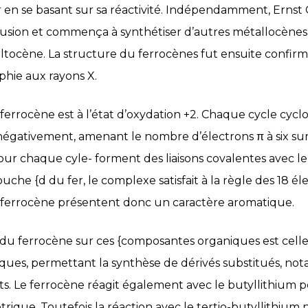
 en se basant sur sa réactivité. Indépendamment, Ernst
lusion et commença à synthétiser d’autres métallocène
ltocène. La structure du ferrocènes fut ensuite confir
phie aux rayons X.
 ferrocène est à l’état d’oxydation +2. Chaque cycle cyc
négativement, amenant le nombre d’électrons π à six su
our chaque cyle- forment des liaisons covalentes avec le 
uche {d du fer, le complexe satisfait à la règle des 18 éle
ferrocène présentent donc un caractère aromatique.
 du ferrocène sur ces {composantes organiques est cell
ues, permettant la synthèse de dérivés substitués, no
fts. Le ferrocène réagit également avec le butyllithium po
trique. Toutefois la réaction avec le tertio-butyllithium