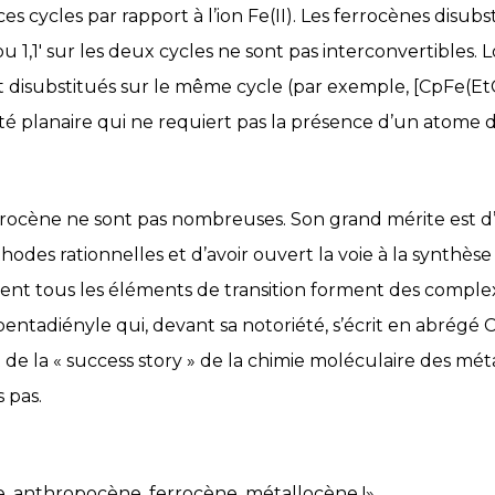
ces cycles par rapport à l’ion Fe(II). Les ferrocènes disubst
u 1,1′ sur les deux cycles ne sont pas interconvertibles.
disubstitués sur le même cycle (par exemple, [CpFe(Et
té planaire qui ne requiert pas la présence d’un atome
rrocène ne sont pas nombreuses. Son grand mérite est d’
odes rationnelles et d’avoir ouvert la voie à la synthè
ent tous les éléments de transition forment des compl
ntadiényle qui, devant sa notoriété, s’écrit en abrégé C{p
 de la « success story » de la chimie moléculaire des mét
 pas.
e, anthropocène, ferrocène, métallocène !»