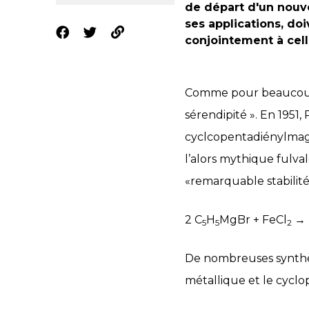
de départ d'un nouv
ses applications, do
conjointement à cell
Comme pour beaucoup d
sérendipité ». En 1951
cyclcopentadiénylmagn
l’alors mythique fulva
«remarquable stabilité
2 C
H
MgBr + FeCl
→ 
5
5
2
De nombreuses synthèse
métallique et le cyclo