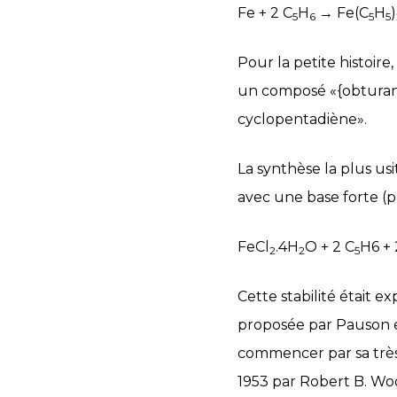
Fe + 2 C
H
→ Fe(C
H
)
5
6
5
5
Pour la petite histoir
un composé «{obturant 
cyclopentadiène».
La synthèse la plus us
avec une base forte (p
FeCl
.4H
O + 2 C
H6 +
2
2
5
Cette stabilité était 
proposée par Pauson et
commencer par sa très 
1953 par Robert B. Wo