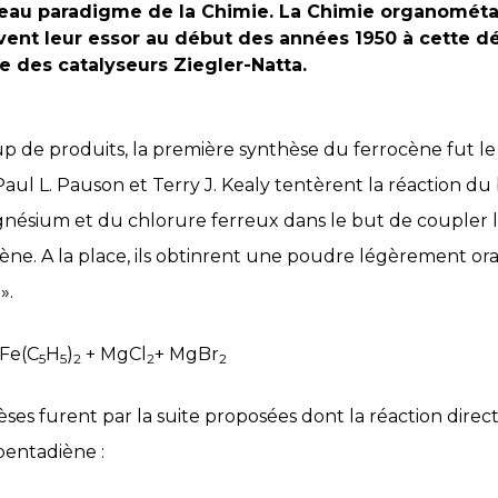
eau paradigme de la Chimie. La Chimie organométa
ivent leur essor au début des années 1950 à cette d
e des catalyseurs Ziegler-Natta.
e produits, la première synthèse du ferrocène fut le f
, Paul L. Pauson et Terry J. Kealy tentèrent la réaction 
ésium et du chlorure ferreux dans le but de coupler 
lène. A la place, ils obtinrent une poudre légèrement o
».
Fe(C
H
)
+ MgCl
+ MgBr
5
5
2
2
2
s furent par la suite proposées dont la réaction directe
pentadiène :