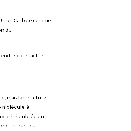
par Union Carbide comme
ion du
gendré par réaction
e, mais la structure
e molécule, à
 » a été publiée en
 proposèrent cet