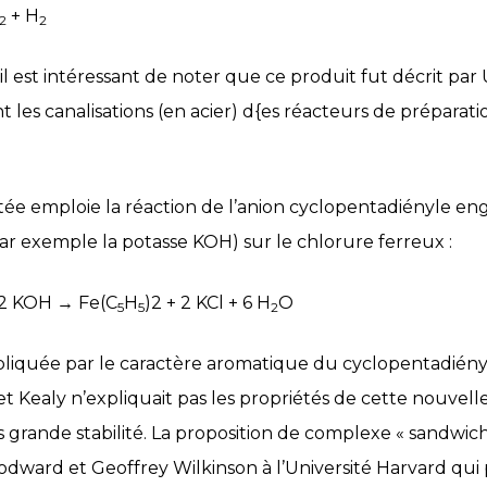
+ H
2
2
e, il est intéressant de noter que ce produit fut décrit 
les canalisations (en acier) d{es réacteurs de préparat
itée emploie la réaction de l’anion cyclopentadiényle en
ar exemple la potasse KOH) sur le chlorure ferreux :
 2 KOH → Fe(C
H
)2 + 2 KCl + 6 H
O
5
5
2
expliquée par le caractère aromatique du cyclopentadiényl
 Kealy n’expliquait pas les propriétés de cette nouvell
grande stabilité. La proposition de complexe « sandwich
odward et Geoffrey Wilkinson à l’Université Harvard qui