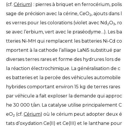
(cf.
Cérium
) : pierres à briquet en ferrocérium, polis
sage de précision avec la cérine, CeO
, ajouts dans l
2
es verres pour les colorations (violet avec Nd
O
, ro
2
3
se avec l’erbium, vert avec le praséodyme…). Les ba
tteries Ni-MH qui remplacent les batteries Ni-Cd co
mportent à la cathode l’alliage LaNi5 substitué par
diverses terres rares et forme des hydrures lors de
la réaction électrochimique. La généralisation de c
es batteries et la percée des véhicules automobile
hybrides comportant environ 15 kg de terres rares
par véhicule a fait exploser la demande qui approc
he 30 000 t/an. La catalyse utilise principalement C
eO
(cf.
Cérium
) où le cérium peut adopter deux é
2
tats d’oxydation Ce(II) et Ce(III) et le lanthane pour