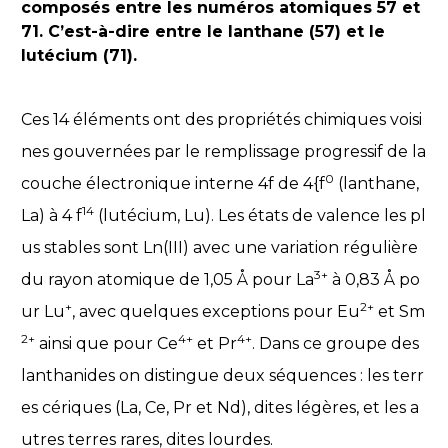
composés entre les numéros atomiques 57 et
71. C’est-à-dire entre le lanthane (57) et le
lutécium (71).
Ces 14 éléments ont des propriétés chimiques voisi
nes gouvernées par le remplissage progressif de la
0
couche électronique interne 4f de 4{f
(lanthane,
14
La) à 4 f
(lutécium, Lu). Les états de valence les pl
us stables sont Ln(III) avec une variation régulière
3+
du rayon atomique de 1,05 Å pour La
à 0,83 Å po
+
2+
ur Lu
, avec quelques exceptions pour Eu
et Sm
2+
4+
4+
ainsi que pour Ce
et Pr
. Dans ce groupe des
lanthanides on distingue deux séquences : les terr
es cériques (La, Ce, Pr et Nd), dites légères, et les a
utres terres rares, dites lourdes.