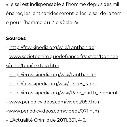
«Le sel est indispensable à l’homme depuis des mill
énaires, les lanthanides seront-elles le sel de la terr
e pour l’homme du 21e siècle ?»
Sources
–
http://fr.wikipedia.org/wiki/Lanthanide
–
www.societechimiquedefrance.fr/extras/Donnee
s/mine/tera/textera.htm
–
http://en.wikipedia.org/wiki/Lanthanide
–
http://fr.wikipedia.org/wiki/Terres_rares
–
http://en.wikipedia.org/wiki/Rare_earth_element
–
www.periodicvideos.com/videos/057.htm
–
www.periodicvideos.com/videos/071.htm
– L’Actualité Chimique
2011
, 351, 4-6.