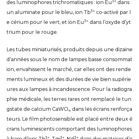
3+
des luminophores trichromatiques : ion Eu
dans
3+
un aluminate pour le bleu, ion Tb
co-activé par l
3+
e cérium pour le vert, et ion Eu
dans l’oxyde d’yt
trium pour le rouge.
Les tubes miniaturisés, produits depuis une dizaine
d’années sous le nom de lampes basse consommat
ion, envahissent le marché, car elles ont des rende
ments lumineux et des durées de vie bien supérie
ures aux lampes à incandescence. Pour la radiogra
phie médicale, les terres rares ont remplacé le tun
gstate de calcium CaWO
dans les écrans renforça
4
teurs. Le film photosensible est placé entre deux é
crans luminescents comportant des luminophores
3+
3+
3+
à base d’ions Tb
, Tm
, Nd
dans des matrices d’o