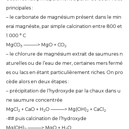
principales :
– le carbonate de magnésium présent dans le min
erai magnésite, par simple calcination entre 800 et
1 000 ° C
MgCO
———> MgO + CO
3
2
– le chlorure de magnésium extrait de saumures n
aturelles ou de l’eau de mer, certaines mers fermé
es ou lacs en étant particulièrement riches. On pro
cède alors en deux étapes :
– précipitation de l’hydroxyde par la chaux dans u
ne saumure concentrée
MgCl
+ CaO + H
O ———> Mg(OH)
+ CaCl
2
2
2
2
-## puis calcination de l’hydroxyde
Mg(OH)
———> MgO + H
O
2
2