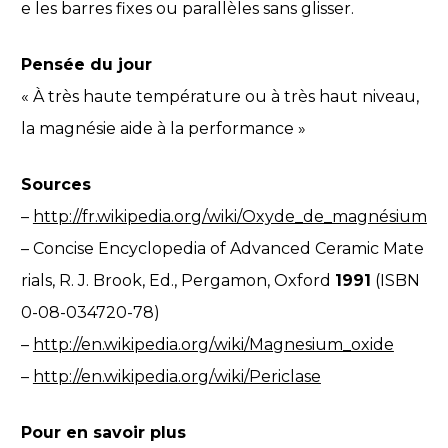
e les barres fixes ou parallèles sans glisser.
Pensée du jour
« À très haute température ou à très haut niveau,
la magnésie aide à la performance »
Sources
–
http://fr.wikipedia.org/wiki/Oxyde_de_magnésium
– Concise Encyclopedia of Advanced Ceramic Mate
rials, R. J. Brook, Ed., Pergamon, Oxford
1991
(ISBN
0-08-034720-78)
–
http://en.wikipedia.org/wiki/Magnesium_oxide
–
http://en.wikipedia.org/wiki/Periclase
Pour en savoir plus