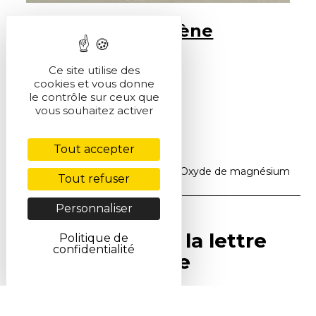
Sulfure d'hydrogène
Ce site utilise des
cookies et vous donne
le contrôle sur ceux que
vous souhaitez activer
Tout accepter
Accueil
>
Produits du jour
>
Oxyde de magnésium
Tout refuser
Personnaliser
Abonnez-vous à la lettre
Politique de
confidentialité
SCF Info en ligne
S'inscrire