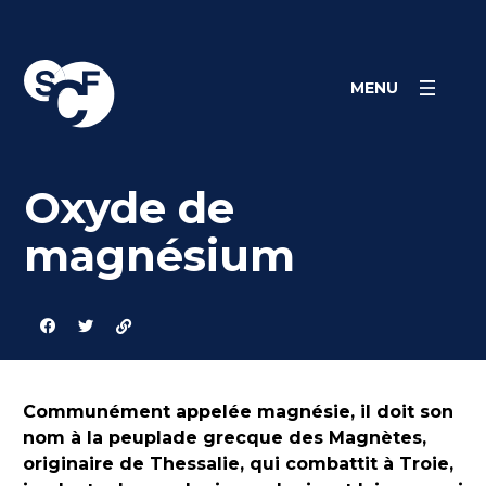
Skip
Panneau de gestion des cookies
to
content
MENU
Oxyde de
magnésium
Communément appelée magnésie, il doit son
nom à la peuplade grecque des Magnètes,
originaire de Thessalie, qui combattit à Troie,