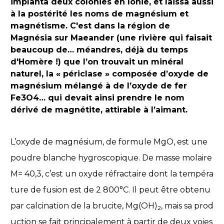
implanta deux colonies en Ionie, et laissa aussi
à la postérité les noms de magnésium et
magnétisme. C'est dans la région de
Magnésia sur Maeander (une rivière qui faisait
beaucoup de… méandres, déjà du temps
d'Homère !) que l’on trouvait un minéral
naturel, la « périclase » composée d’oxyde de
magnésium mélangé à de l’oxyde de fer
Fe3O4… qui devait ainsi prendre le nom
dérivé de magnétite, attirable à l’aimant.
L’oxyde de magnésium, de formule MgO, est une
poudre blanche hygroscopique. De masse molaire
M= 40,3, c’est un oxyde réfractaire dont la tempéra
ture de fusion est de 2 800°C. Il peut être obtenu
par calcination de la brucite, Mg(OH)
, mais sa prod
2
uction se fait principalement à partir de deux voies