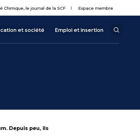
té Chimique, le journal de la SCF
Espace membre
cation et société
Emploi et insertion
m. Depuis peu, ils