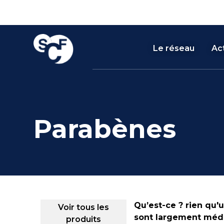
Skip
Panneau de gestion des cookies
to
content
Le réseau
Act
Parabènes
Qu’est-ce ? rien qu'
Voir tous les
sont largement médiat
produits