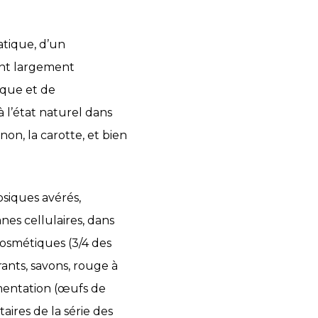
atique, d’un
ont largement
ique et de
à l’état naturel dans
non, la carotte, et bien
osiques avérés,
es cellulaires, dans
cosmétiques (3/4 des
ants, savons, rouge à
limentation (œufs de
taires de la série des