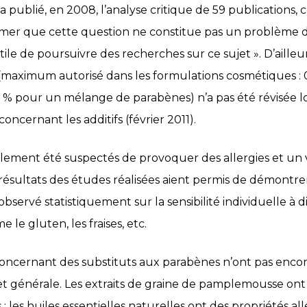
 publié, en 2008, l’analyse critique de 59 publications, co
irmer que cette question ne constitue pas un problème 
tile de poursuivre des recherches sur ce sujet ». D’ailleu
aximum autorisé dans les formulations cosmétiques : 0
 % pour un mélange de parabènes) n’a pas été révisée lo
ncernant les additifs (février 2011).
lement été suspectés de provoquer des allergies et un v
 résultats des études réalisées aient permis de démontrer
observé statistiquement sur la sensibilité individuelle à 
le gluten, les fraises, etc.
concernant des substituts aux parabènes n’ont pas enco
 et générale. Les extraits de graine de pamplemousse ont
; les huiles essentielles naturelles ont des propriétés al