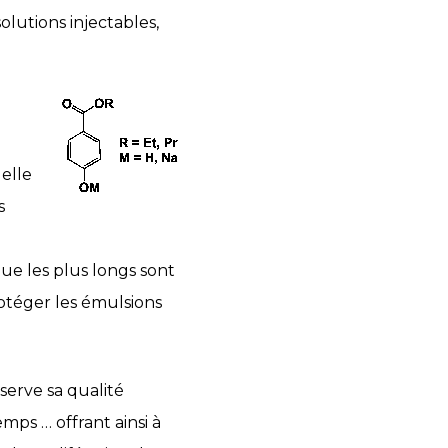
olutions injectables,
elle
s
ue les plus longs sont
otéger les émulsions
erve sa qualité
mps … offrant ainsi à