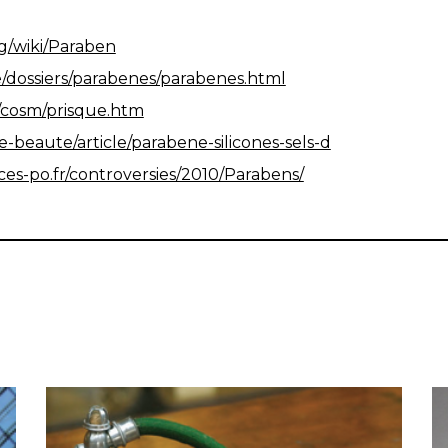
rg/wiki/Paraben
ie/dossiers/parabenes/parabenes.html
cosm/prisque.htm
-beaute/article/parabene-silicones-sels-d
ces-po.fr/controversies/2010/Parabens/