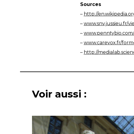
Sources
–
http://en.wikipedia.o
–
www.snv.jussieu.fr/v
–
www.penntybio.com/
–
www.carevox.fr/forme
–
http://medialab.scien
Voir aussi :