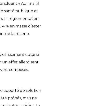
ncluant « Au final, il
de santé publique et
rs, la réglementation
,4 % en masse d’ester
rs de la récente
ieillissement cutané
 un effet allergisant
divers composés,
re apporté de solution
 été prônés, mais ne
lergisantes avérées. La