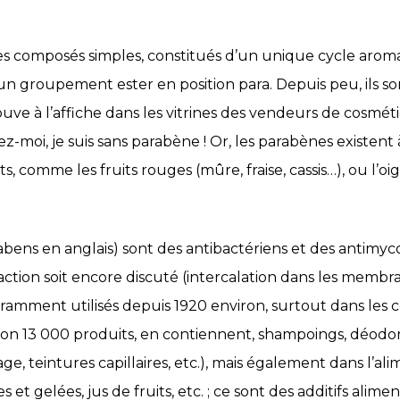
s composés simples, constitués d’un unique cycle arom
 groupement ester en position para. Depuis peu, ils s
rouve à l’affiche dans les vitrines des vendeurs de cosmét
-moi, je suis sans parabène ! Or, les parabènes existent 
 comme les fruits rouges (mûre, fraise, cassis…), ou l’oig
bens en anglais) sont des antibactériens et des antimyc
tion soit encore discuté (intercalation dans les membran
ouramment utilisés depuis 1920 environ, surtout dans les 
ron 13 000 produits, en contiennent, shampoings, déodor
sage, teintures capillaires, etc.), mais également dans l’a
et gelées, jus de fruits, etc. ; ce sont des additifs alimen