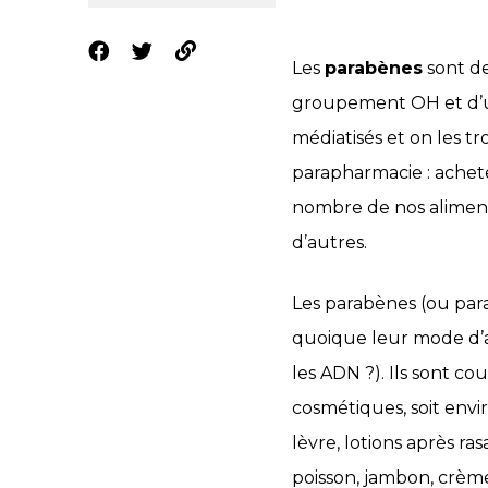
Les
parabènes
sont de
groupement OH et d’un
médiatisés et on les t
parapharmacie : achetez
nombre de nos aliments,
d’autres.
Les parabènes (ou para
quoique leur mode d’ac
les ADN ?). Ils sont c
cosmétiques, soit envi
lèvre, lotions après ra
poisson, jambon, crèmes 