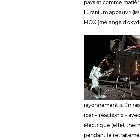
pays et comme matière 
l’uranium appauvri (iss
MOX (mélange d’oxyde
rayonnement α. En rais
(par « réaction α » a
électrique (effet ther
pendant le retraitement