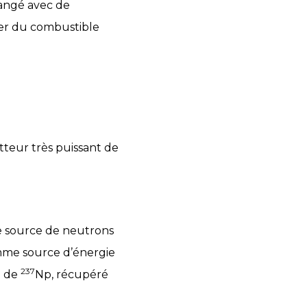
langé avec de
er du combustible
tteur très puissant de
me source de neutrons
omme source d’énergie
237
e de
Np, récupéré