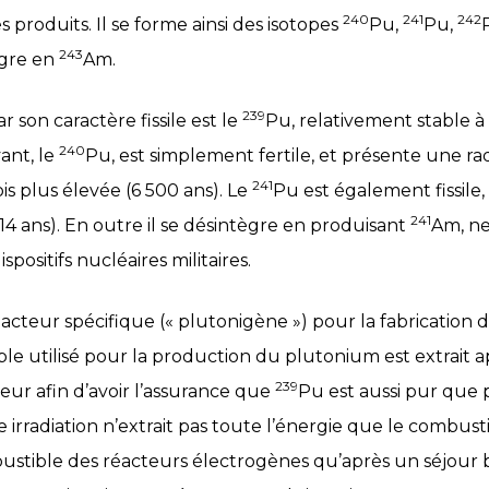
240
241
242
 produits. Il se forme ainsi des isotopes
Pu,
Pu,
243
ègre en
Am.
239
r son caractère fissile est le
Pu, relativement stable 
240
vant, le
Pu, est simplement fertile, et présente une rad
241
s plus élevée (6 500 ans). Le
Pu est également fissile
241
 14 ans). En outre il se désintègre en produisant
Am, ne
ispositifs nucléaires militaires.
acteur spécifique (« plutonigène ») pour la fabrication
tible utilisé pour la production du plutonium est extrait
239
eur afin d’avoir l’assurance que
Pu est aussi pur que 
e irradiation n’extrait pas toute l’énergie que le combus
ustible des réacteurs électrogènes qu’après un séjour