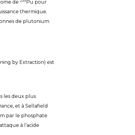
239
atome de
Pu pour
uissance thermique.
 tonnes de plutonium.
ing by Extraction) est
s les deux plus
nce, et à Sellafield
um par le phosphate
attaque à l’acide