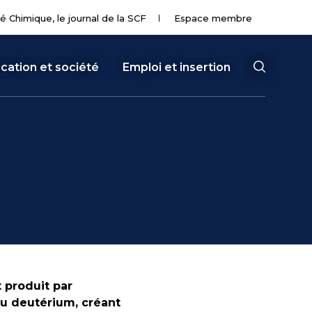
té Chimique, le journal de la SCF
Espace membre
cation et société
Emploi et insertion
 produit par
u deutérium, créant