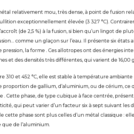
tal relativement mou, très dense, à point de fusion rel
llition exceptionnellement élevée (3 327 °C). Contraire
accroît (de 2,5 %) à la fusion, si bien qu’un lingot de plu
sion… comme un glaçon sur l’eau. Il présente six états a
 pression, la forme . Ces allotropes ont des énergies inte
ines et des densités très différentes, qui varient de 16,00
ntre 310 et 452 °C, elle est stable à température ambian
ble proportion de gallium, d’aluminium, ou de cérium, ce
 . Cette phase, de type cubique à face centrée, présent
icité, qui peut varier d’un facteur six à sept suivant les d
 cette phase sont plus celles d’un métal classique : elle
e que de l’aluminium.