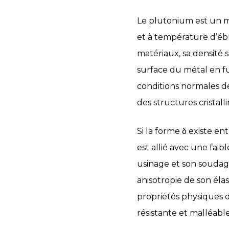
Le plutonium est un mé
et à température d’ébu
matériaux, sa densité s’
surface du métal en fu
conditions normales de
des structures cristall
Si la forme δ existe e
est allié avec une fai
usinage et son soudage
anisotropie de son élast
propriétés physiques de
résistante et malléabl