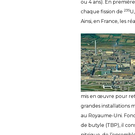
ou 4 ans). En premièr
235
chaque fission de
U,
Ainsi, en France, les 
mis en œuvre pour ret
grandes installations 
au Royaume-Uni. Fondé
de butyle (TBP), il co
nitrique, de l’ensembl