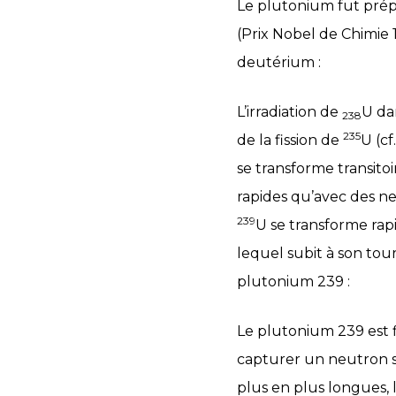
Le plutonium fut prépa
(Prix Nobel de Chimie 
deutérium :
L’irradiation de
U da
238
235
de la fission de
U (cf
se transforme transit
rapides qu’avec des ne
239
U se transforme rap
lequel subit à son tou
plutonium 239 :
Le plutonium 239 est f
capturer un neutron sa
plus en plus longues, 