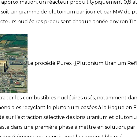
e approximation, un réacteur produit typiquement 0,8 
 soit un gramme de plutonium par jour et par MW de p
réacteurs nucléaires produisent chaque année environ 11
Le procédé Purex ({Plutonium Uranium Refin
raiter les combustibles nucléaires usés, notamment dan
mondiales recyclant le plutonium basées à la Hague en Fra
 sur l’extraction sélective des ions uranium et plutoni
nsiste dans une première phase à mettre en solution, par 
e des éléments qui constituent le combustible usé.