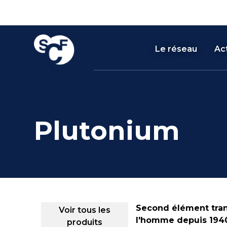
Skip
Panneau de gestion des cookies
to
content
Le réseau
Act
Plutonium
Second élément tran
Voir tous les
l'homme depuis 1940
produits