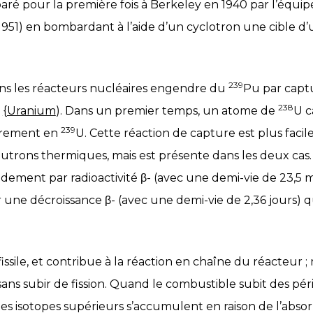
ré pour la première fois à Berkeley en 1940 par l’équi
1951) en bombardant à l’aide d’un cyclotron une cible d
239
ns les réacteurs nucléaires engendre du
Pu par capt
238
.
{Uranium
). Dans un premier temps, un atome de
U c
239
oirement en
U. Cette réaction de capture est plus faci
utrons thermiques, mais est présente dans les deux cas.
idement par radioactivité β- (avec une demi-vie de 23,5 
r une décroissance β- (avec une demi-vie de 2,36 jours) q
issile, et contribue à la réaction en chaîne du réacteur ;
ns subir de fission. Quand le combustible subit des péri
les isotopes supérieurs s’accumulent en raison de l’abso