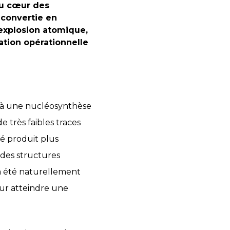
u cœur des
 convertie en
 explosion atomique,
sation opérationnelle
t à une nucléosynthèse
 très faibles traces
été produit plus
des structures
a été naturellement
our atteindre une