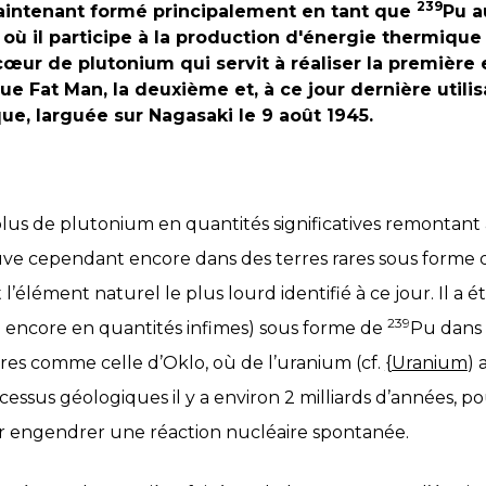
239
aintenant formé principalement en tant que
Pu a
 où il participe à la production d'énergie thermique
n cœur de plutonium qui servit à réaliser la première
i que Fat Man, la deuxième et, à ce jour dernière utili
e, larguée sur Nagasaki le 9 août 1945.
 plus de plutonium en quantités significatives remontan
uve cependant encore dans des terres rares sous forme de
t l’élément naturel le plus lourd identifié à ce jour. Il a 
239
e encore en quantités infimes) sous forme de
Pu dans 
res comme celle d’Oklo, où de l’uranium (cf.
{Uranium
) 
essus géologiques il y a environ 2 milliards d’années, p
our engendrer une réaction nucléaire spontanée.