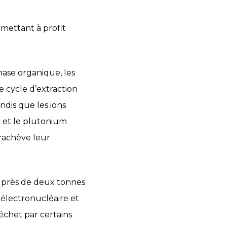
 mettant à profit
hase organique, les
e cycle d’extraction
ndis que les ions
m et le plutonium
arachève leur
 près de deux tonnes
s électronucléaire et
déchet par certains