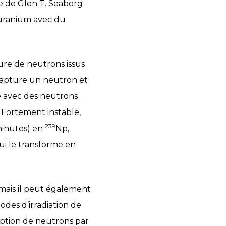
pe de Glen T. Seaborg
’uranium avec du
ure de neutrons issus
apture un neutron et
le avec des neutrons
 Fortement instable,
239
minutes) en
Np,
ui le transforme en
 mais il peut également
odes d’irradiation de
rption de neutrons par