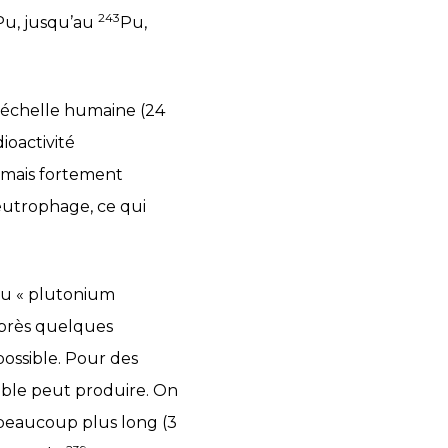
243
Pu, jusqu’au
Pu,
à échelle humaine (24
ioactivité
, mais fortement
utrophage, ce qui
 du « plutonium
 après quelques
possible. Pour des
tible peut produire. On
 beaucoup plus long (3