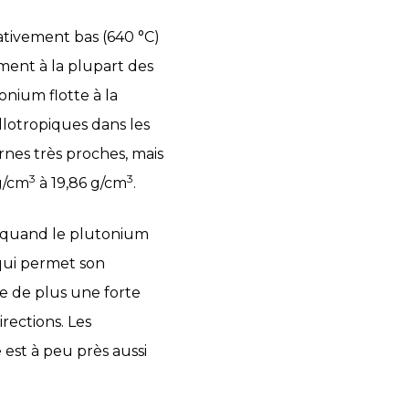
ativement bas (640 °C)
ment à la plupart des
tonium flotte à la
llotropiques dans les
rnes très proches, mais
3
3
 g/cm
à 19,86 g/cm
.
te quand le plutonium
 qui permet son
e de plus une forte
irections. Les
 est à peu près aussi