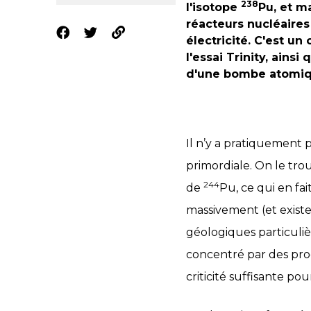
238
l'isotope
Pu, et m
réacteurs nucléaires
électricité. C'est u
l'essai Trinity, ains
d'une bombe atomiqu
Il n’y a pratiquement
primordiale. On le tro
244
de
Pu, ce qui en fai
massivement (et exist
géologiques particuliè
concentré par des proc
criticité suffisante p