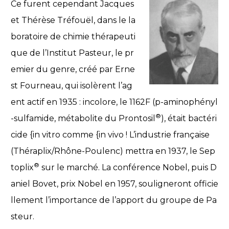
Ce furent cependant Jacques
et Thérèse Tréfouël, dans le la
boratoire de chimie thérapeuti
que de l’Institut Pasteur, le pr
emier du genre, créé par Erne
st Fourneau, qui isolèrent l’ag
ent actif en 1935 : incolore, le 1162F (p-aminophényl
®
-sulfamide, métabolite du Prontosil
), était bactéri
cide {in vitro comme {in vivo ! L’industrie française
(Théraplix/Rhône-Poulenc) mettra en 1937, le Sep
®
toplix
sur le marché. La conférence Nobel, puis D
aniel Bovet, prix Nobel en 1957, souligneront officie
llement l’importance de l’apport du groupe de Pa
steur.