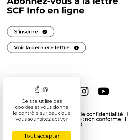
Abonnez-vous à la lettre
SCF Info en ligne
S'inscrire
Voir la dernière lettre
Ce site utilise des
cookies et vous donne
le contrôle sur ceux que
CGU
CGV
Politique de confidentialité
vous souhaitez activer
Cookies
Accessibilité : non conforme
Contact
Tout accepter