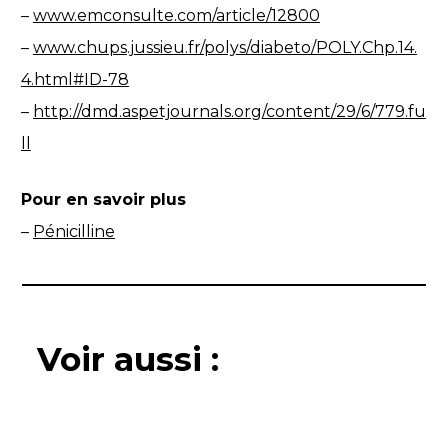
–
www.emconsulte.com/article/12800
–
www.chups.jussieu.fr/polys/diabeto/POLY.Chp.14.
4.html#ID-78
–
http://dmd.aspetjournals.org/content/29/6/779.fu
ll
Pour en savoir plus
–
Pénicilline
Voir aussi :