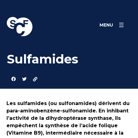
Skip
Panneau de gestion des cookies
to
content
MENU
Sulfamides
Les sulfamides (ou sulfonamides) dérivent du
para-aminobenzène-sulfonamide. En inhibant
l’activité de la dihydroptérase synthase, ils
empêchent la synthèse de l’acide folique
(Vitamine B9), intermédiaire nécessaire à la