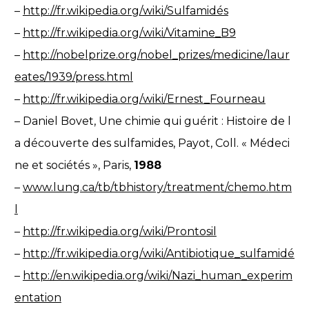
–
http://fr.wikipedia.org/wiki/Sulfamidés
–
http://fr.wikipedia.org/wiki/Vitamine_B9
–
http://nobelprize.org/nobel_prizes/medicine/laur
eates/1939/press.html
–
http://fr.wikipedia.org/wiki/Ernest_Fourneau
– Daniel Bovet, Une chimie qui guérit : Histoire de l
a découverte des sulfamides, Payot, Coll. « Médeci
ne et sociétés », Paris,
1988
–
www.lung.ca/tb/tbhistory/treatment/chemo.htm
l
–
http://fr.wikipedia.org/wiki/Prontosil
–
http://fr.wikipedia.org/wiki/Antibiotique_sulfamidé
–
http://en.wikipedia.org/wiki/Nazi_human_experim
entation