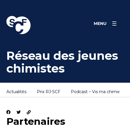
Skip
Panneau de gestion des cookies
to
content
MENU
Réseau des jeunes
chimistes
Actualités
Prix RJ-SCF
Podcast – Vis ma chimie !
Partenaires