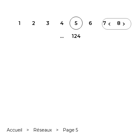
Navigation
1
2
3
4
5
6
7
8
des
…
124
articles
Accueil
>
Réseaux
>
Page 5