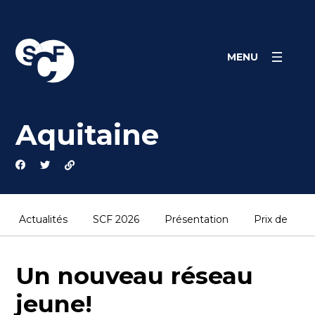
Skip
Panneau de gestion des cookies
to
content
MENU
Aquitaine
Actualités
SCF 2026
Présentation
Prix de thès
Un nouveau réseau
jeune!