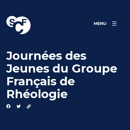
Skip
Panneau de gestion des cookies
to
content
MENU
Journées des
Jeunes du Groupe
Français de
Rhéologie