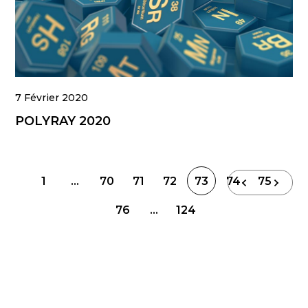
7 Février 2020
POLYRAY 2020
Navigation
1
…
70
71
72
73
74
75
des
76
…
124
articles