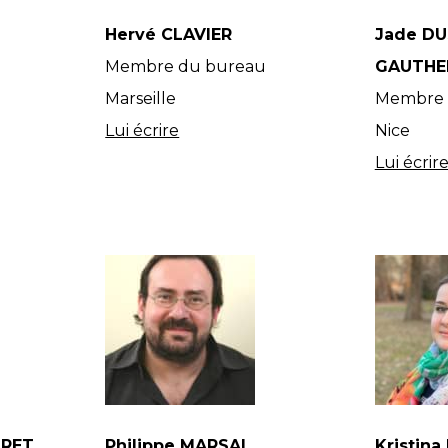
Hervé CLAVIER
Jade DU
Membre du bureau
GAUTHE
Marseille
Membre 
Lui écrire
Nice
Lui écrir
ORET
Philippe MARSAL
Kristin