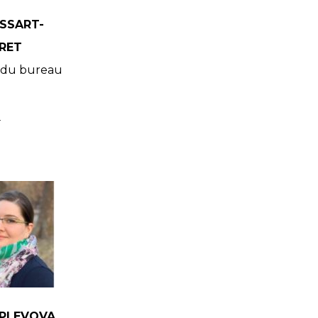
SSART-
RET
du bureau
e
a PLEVOVA